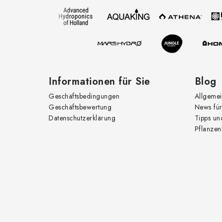
z
e
i
l
e
Informationen für Sie
Blog
Geschäftsbedingungen
Allgemei
Geschäftsbewertung
News für
Datenschutzerklärung
Tipps un
Pflanzen