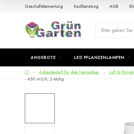
Zum
Geschäftsbewertung
Kaufberatung
AGB
Bl
Inhalt
springen
ANGEBOTE
LED PFLANZENLAMPEN
Startseite
Anbaubedarf für den heimanbau
Luft & Klimat
- 450 m3/h, 2-stufig