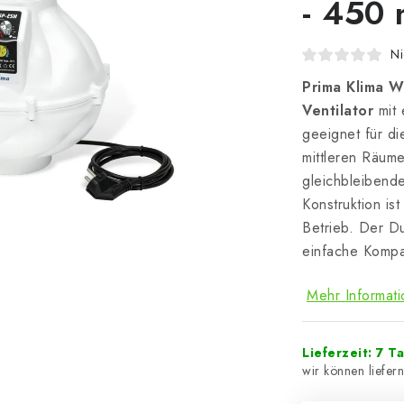
- 450 
Ni
Prima Klima 
Ventilator
mit 
geeignet für di
mittleren Räume
gleichbleibend
Konstruktion is
Betrieb. Der 
einfache Kompat
Mehr Informat
Lieferzeit: 7 T