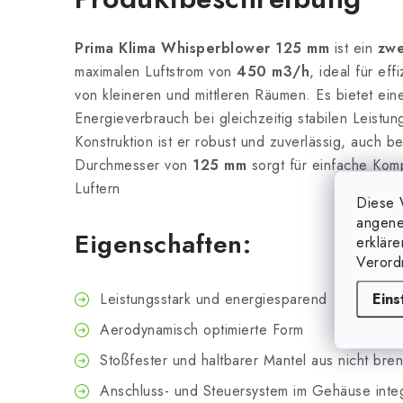
Prima Klima Whisperblower 125 mm
ist ein
zwe
maximalen Luftstrom von
450 m3/h
, ideal für eff
von kleineren und mittleren Räumen. Es bietet ein
Energieverbrauch bei gleichzeitig stabilen Leistu
Konstruktion ist er robust und zuverlässig, auch bei
Durchmesser von
125 mm
sorgt für einfache Komp
Luftern
Diese 
angene
Eigenschaften:
erklär
Verord
Eins
Leistungsstark und energiesparend
Aerodynamisch optimierte Form
Stoßfester und haltbarer Mantel aus nicht br
Anschluss- und Steuersystem im Gehäuse integ