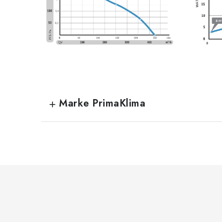
Marke PrimaKlima
F
u
ß