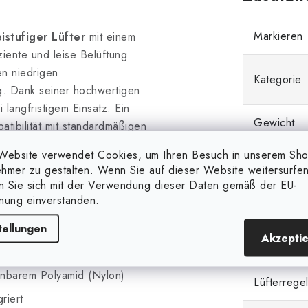
Markieren
istufiger Lüfter
mit einem
iziente und leise Belüftung
en niedrigen
Kategorie
ng. Dank seiner hochwertigen
 langfristigem Einsatz. Ein
Gewicht
atibilität mit standardmäßigen
Website verwendet Cookies, um Ihren Besuch in unserem Sh
EAN
hmer zu gestalten. Wenn Sie auf dieser Website weitersurfen
en Sie sich mit der Verwendung dieser Daten gemäß der EU-
Flansch /
nung einverstanden.
[mm]
tellungen
Akzepti
Luftstrom 
ennbarem Polyamid (Nylon)
Lüfterrege
riert