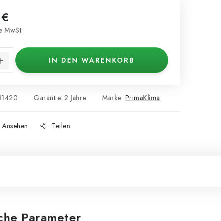
 €
e MwSt.
s:
IN DEN WARENKORB
41420
Garantie
:
2 Jahre
Marke:
PrimaKlima
Ansehen
Teilen
iche Parameter