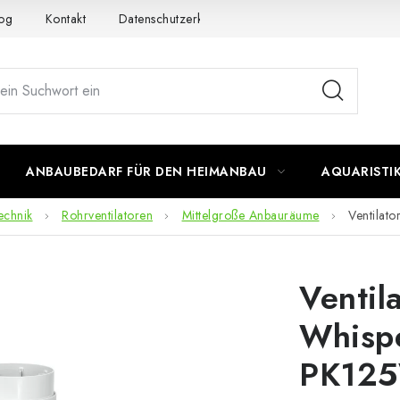
og
Kontakt
Datenschutzerklärung
Impressum
ANBAUBEDARF FÜR DEN HEIMANBAU
AQUARISTI
echnik
Rohrventilatoren
Mittelgroße Anbauräume
Ventilat
Ventil
Whisp
PK125