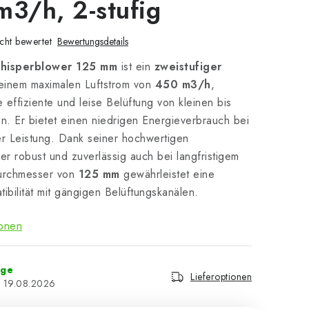
m3/h, 2-stufig
cht bewertet
Bewertungsdetails
Whisperblower 125 mm
ist ein
zweistufiger
einem maximalen Luftstrom von
450 m3/h
,
e effiziente und leise Belüftung von kleinen bis
n. Er bietet einen niedrigen Energieverbrauch bei
er Leistung. Dank seiner hochwertigen
t er robust und zuverlässig auch bei langfristigem
Durchmesser von
125 mm
gewährleistet eine
ibilität mit gängigen Belüftungskanälen.
ionen
age
Lieferoptionen
19.08.2026