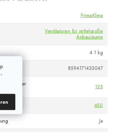
PrimaKlima
Ventilatoren für mittelgroße
Anbauräume
4.1 kg
op
8594171433047
,
 Durchmesser
125
eren
[m3/h]
450
lung
Ja