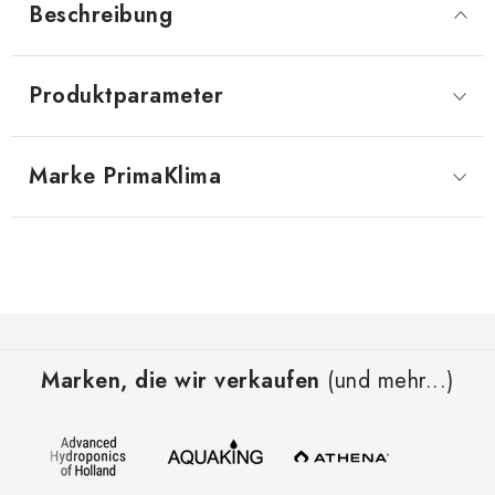
Beschreibung
Produktparameter
Marke
 PrimaKlima
F
u
Marken, die wir verkaufen
(und mehr...)
ß
z
e
i