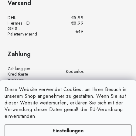
Versand
DHL
€5,99
Hermes HD
€8,99
GEIS -
€49
Palettenversand
Zahlung
Zahlung per
Kostenlos
Kreditkarte
Vorkasse
Kostenlos
(Banküberweisung)
Diese Website verwendet Cookies, um Ihren Besuch in
Zahlung per PayPal
Kostenlos
unserem Shop angenehmer zu gestalten. Wenn Sie auf
Nachnahme
€4,00
dieser Website weitersurfen, erklären Sie sich mit der
Verwendung dieser Daten gemäß der EU-Verordnung
einverstanden.
Einstellungen