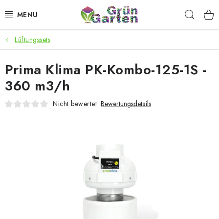
Zum
Such
Inhalt
springen
Lüftungssets
ANGEBOTE
Prima Klima PK-Kombo-125-1S -
LED PFLANZENLAMPEN
360 m3/h
ANBAUBEDARF FÜR DEN HEIMANBAU
Nicht bewertet
Bewertungsdetails
AQUARISTIK
MICROGREENS
SMARTER GARTEN
Geschäftsbewertung
Kaufberatung
AGB
Blog
Kontakt
Datenschutzerklärung
Impressum