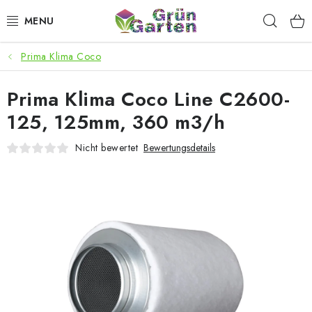
Zum
Such
Inhalt
springen
Prima Klima Coco
ANGEBOTE
Prima Klima Coco Line C2600-
LED PFLANZENLAMPEN
125, 125mm, 360 m3/h
ANBAUBEDARF FÜR DEN HEIMANBAU
Nicht bewertet
Bewertungsdetails
AQUARISTIK
MICROGREENS
SMARTER GARTEN
Geschäftsbewertung
Kaufberatung
AGB
Blog
Kontakt
Datenschutzerklärung
Impressum