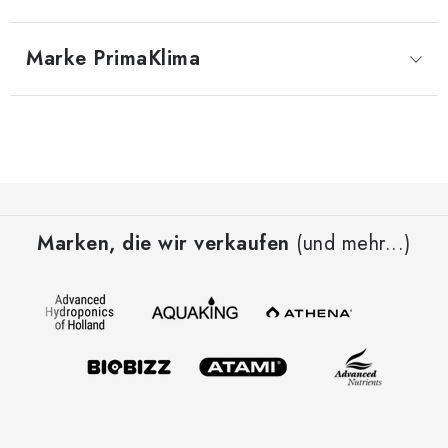
Marke
 PrimaKlima
F
u
Marken, die wir verkaufen
(und mehr...)
ß
z
e
i
l
e