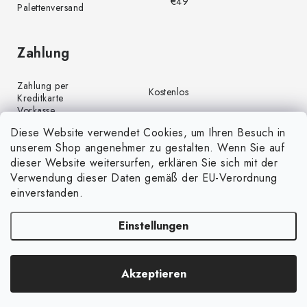
€49
Palettenversand
Zahlung
Zahlung per
Kostenlos
Kreditkarte
Vorkasse
Kostenlos
(Banküberweisung)
Diese Website verwendet Cookies, um Ihren Besuch in
Zahlung per PayPal
Kostenlos
unserem Shop angenehmer zu gestalten. Wenn Sie auf
Nachnahme
€4,00
dieser Website weitersurfen, erklären Sie sich mit der
Verwendung dieser Daten gemäß der EU-Verordnung
einverstanden.
Einstellungen
Copyright 2026
GrünGarten.de
. Alle Rechte vorbehalten.
Cookie-
Akzeptieren
Einstellungen ändern
Erstellt von Shoptet