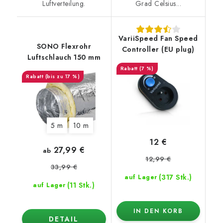
Luftverteilung.
Grad Celsius...
VariiSpeed Fan Speed
SONO Flexrohr
Controller (EU plug)
Luftschlauch 150 mm
(7 %)
(bis zu 17 %)
5 m
10 m
12 €
27,99 €
ab
12,99 €
33,99 €
(317 Stk.)
auf Lager
(11 Stk.)
auf Lager
IN DEN KORB
DETAIL