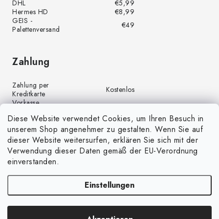
DHL
€5,99
Hermes HD
€8,99
GEIS -
€49
Palettenversand
Zahlung
Zahlung per
Kostenlos
Kreditkarte
Vorkasse
Kostenlos
(Banküberweisung)
Diese Website verwendet Cookies, um Ihren Besuch in
Zahlung per PayPal
Kostenlos
unserem Shop angenehmer zu gestalten. Wenn Sie auf
Nachnahme
€4,00
dieser Website weitersurfen, erklären Sie sich mit der
Verwendung dieser Daten gemäß der EU-Verordnung
einverstanden.
Einstellungen
Copyright 2026
GrünGarten.de
. Alle Rechte vorbehalten.
Cookie-