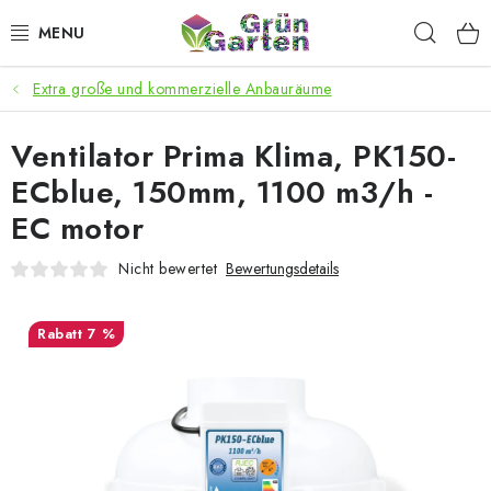
Zum
Such
Inhalt
springen
Extra große und kommerzielle Anbauräume
ANGEBOTE
Ventilator Prima Klima, PK150-
LED PFLANZENLAMPEN
ECblue, 150mm, 1100 m3/h -
ANBAUBEDARF FÜR DEN HEIMANBAU
EC motor
AQUARISTIK
Nicht bewertet
Bewertungsdetails
MICROGREENS
7 %
SMARTER GARTEN
Geschäftsbewertung
Kaufberatung
AGB
Blog
Kontakt
Datenschutzerklärung
Impressum