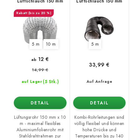
Luftschlauch 150 mm
Luftschlauch 150 mm
(bis zu 20 %)
5 m
10 m
5 m
12 €
ab
33,99 €
14,99 €
(5 Stk.)
auf Lager
Auf Anfrage
DETAIL
DETAIL
Lüftungsrohr 150 mm x 10
Kombi-Rohrleitungen sind
m - maximal flexibles
völlig flexibel und können
Aluminiumfolienrohr mit
hohe Drücke und
Stahldrahtrahmen zur
Temperaturen bis zu 140