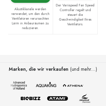
Der Variispeed Fan Speed
Akustikkanäle werden
Controller regelt und
verwendet, um den durch
steuert die
Ventilatoren verursachten
Geschwindigkeit Ihres
Lärm in Anbauräumen zu
Ventilators.
reduzieren.
F
u
Marken, die wir verkaufen
(und mehr...)
ß
z
e
i
l
e