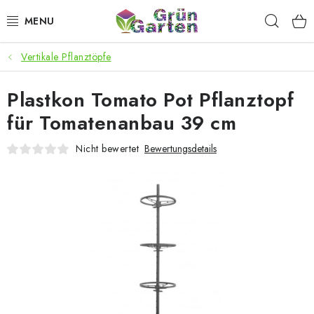
Zum
Such
Inhalt
springen
Vertikale Pflanztöpfe
ANGEBOTE
Plastkon Tomato Pot Pflanztopf
LED PFLANZENLAMPEN
für Tomatenanbau 39 cm
ANBAUBEDARF FÜR DEN HEIMANBAU
Nicht bewertet
Bewertungsdetails
AQUARISTIK
MICROGREENS
SMARTER GARTEN
Geschäftsbewertung
Kaufberatung
AGB
Blog
Kontakt
Datenschutzerklärung
Impressum