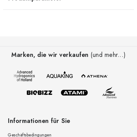
F
u
Marken, die wir verkaufen
(und mehr...)
ß
z
e
i
l
e
Informationen für Sie
Geschäftsbedingungen