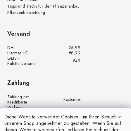
Tipps und Tricks für den Pflanzenanbau
Pflanzenbeleuchtung
Versand
DHL
€5,99
Hermes HD
€8,99
GEIS -
€49
Palettenversand
Zahlung
Zahlung per
Kostenlos
Kreditkarte
Vorkasse
Kostenlos
(Banküberweisung)
Diese Website verwendet Cookies, um Ihren Besuch in
Zahlung per PayPal
Kostenlos
unserem Shop angenehmer zu gestalten. Wenn Sie auf
Nachnahme
€4,00
dieser Website weitersurfen, erklären Sie sich mit der