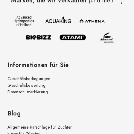
Marken, die wir verkaufen
(und mehr...)
ß
z
e
i
l
e
Informationen für Sie
Geschäftsbedingungen
Geschäftsbewertung
Datenschutzerklärung
Blog
Allgemeine Ratschläge für Züchter
News für Züchter