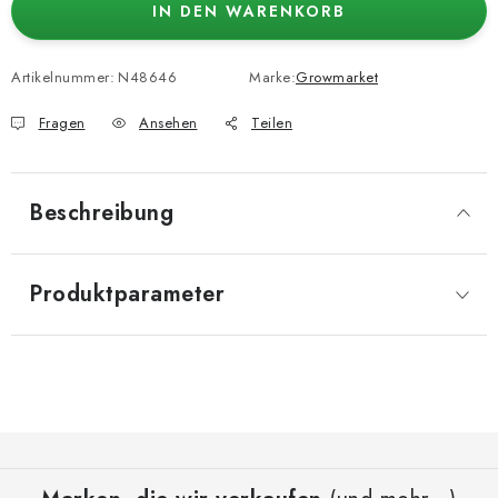
IN DEN WARENKORB
Artikelnummer:
N48646
Marke:
Growmarket
Fragen
Ansehen
Teilen
Beschreibung
Produktparameter
F
u