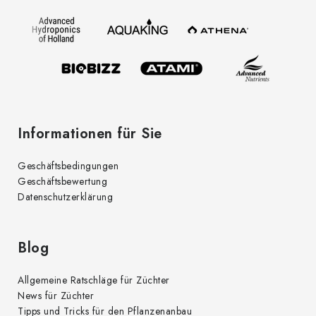
z
e
i
l
e
Informationen für Sie
Geschäftsbedingungen
Geschäftsbewertung
Datenschutzerklärung
Blog
Allgemeine Ratschläge für Züchter
News für Züchter
Tipps und Tricks für den Pflanzenanbau