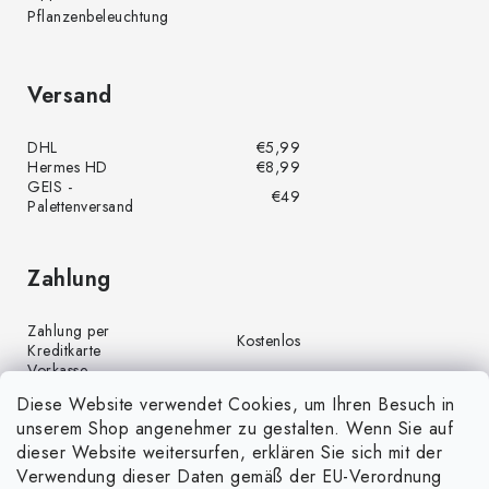
Pflanzenbeleuchtung
Versand
DHL
€5,99
Hermes HD
€8,99
GEIS -
€49
Palettenversand
Zahlung
Zahlung per
Kostenlos
Kreditkarte
Vorkasse
Kostenlos
(Banküberweisung)
Diese Website verwendet Cookies, um Ihren Besuch in
Zahlung per PayPal
Kostenlos
unserem Shop angenehmer zu gestalten. Wenn Sie auf
Nachnahme
€4,00
dieser Website weitersurfen, erklären Sie sich mit der
Verwendung dieser Daten gemäß der EU-Verordnung