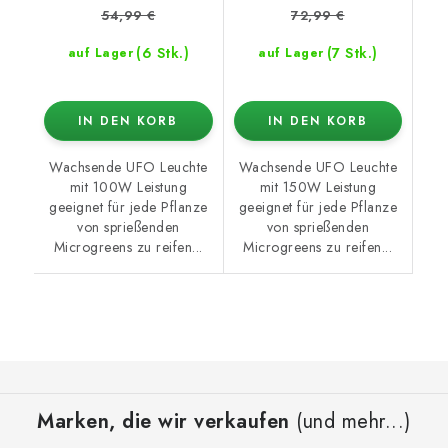
54,99 €
72,99 €
(6 Stk.)
(7 Stk.)
auf Lager
auf Lager
IN DEN KORB
IN DEN KORB
Wachsende UFO Leuchte
Wachsende UFO Leuchte
mit 100W Leistung
mit 150W Leistung
geeignet für jede Pflanze
geeignet für jede Pflanze
von sprießenden
von sprießenden
Microgreens zu reifen...
Microgreens zu reifen...
F
u
Marken, die wir verkaufen
(und mehr...)
ß