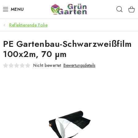
Zum
Such
Inhalt
springen
Reflektierende Folie
ANGEBOTE
PE Gartenbau-Schwarzweißfilm
LED PFLANZENLAMPEN
100x2m, 70 µm
ANBAUBEDARF FÜR DEN HEIMANBAU
Nicht bewertet
Bewertungsdetails
AQUARISTIK
MICROGREENS
SMARTER GARTEN
Geschäftsbewertung
Kaufberatung
AGB
Blog
Kontakt
Datenschutzerklärung
Impressum