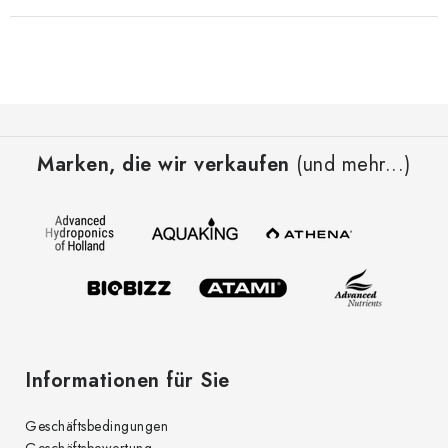
F
u
Marken, die wir verkaufen
(und mehr...)
ß
z
e
i
l
e
Informationen für Sie
Geschäftsbedingungen