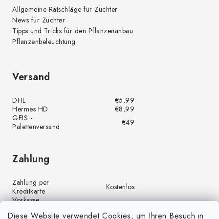
Allgemeine Ratschläge für Züchter
News für Züchter
Tipps und Tricks für den Pflanzenanbau
Pflanzenbeleuchtung
Versand
DHL
€5,99
Hermes HD
€8,99
GEIS -
€49
Palettenversand
Zahlung
Zahlung per
Kostenlos
Kreditkarte
Vorkasse
Kostenlos
(Banküberweisung)
Diese Website verwendet Cookies, um Ihren Besuch in
Zahlung per PayPal
Kostenlos