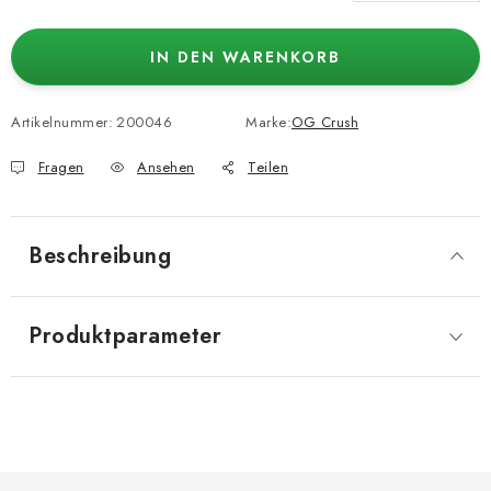
Verkaufspreis:
IN DEN WARENKORB
Artikelnummer:
200046
Marke:
OG Crush
Fragen
Ansehen
Teilen
Beschreibung
Produktparameter
F