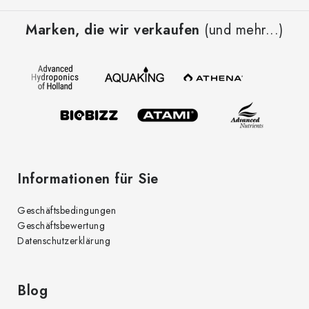
u
Marken, die wir verkaufen
(und mehr...)
ß
z
e
i
l
e
Informationen für Sie
Geschäftsbedingungen
Geschäftsbewertung
Datenschutzerklärung
Blog