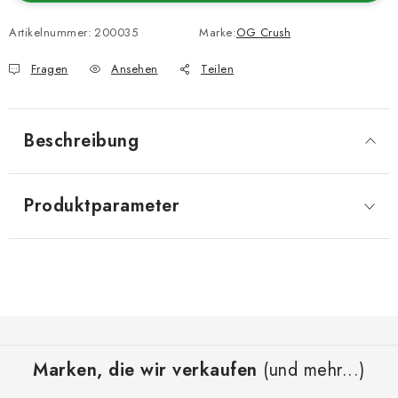
Artikelnummer:
200035
Marke:
OG Crush
Fragen
Ansehen
Teilen
Beschreibung
Produktparameter
F
u
Marken, die wir verkaufen
(und mehr...)
ß