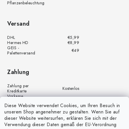
Pflanzenbeleuchtung
Versand
DHL
€5,99
Hermes HD
€8,99
GEIS -
€49
Palettenversand
Zahlung
Zahlung per
Kostenlos
Kreditkarte
Vorkasse
Kostenlos
(Banküberweisung)
Diese Website verwendet Cookies, um Ihren Besuch in
Zahlung per PayPal
Kostenlos
unserem Shop angenehmer zu gestalten. Wenn Sie auf
Nachnahme
€4,00
dieser Website weitersurfen, erklären Sie sich mit der
Verwendung dieser Daten gemäß der EU-Verordnung