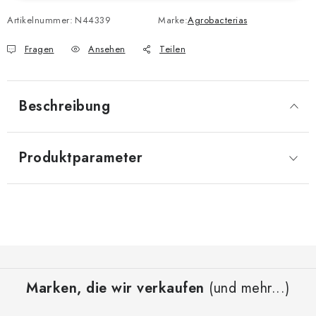
Artikelnummer:
N44339
Marke:
Agrobacterias
Fragen
Ansehen
Teilen
Beschreibung
Produktparameter
F
u
Marken, die wir verkaufen
(und mehr...)
ß
z