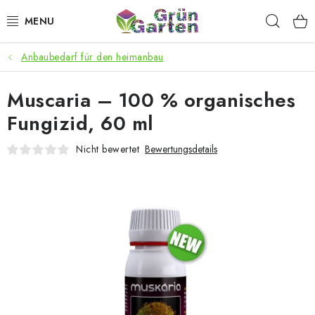
Zum
Such
Inhalt
springen
Anbaubedarf für den heimanbau
ANGEBOTE
Muscaria – 100 % organisches
LED PFLANZENLAMPEN
Fungizid, 60 ml
ANBAUBEDARF FÜR DEN HEIMANBAU
Nicht bewertet
Bewertungsdetails
AQUARISTIK
MICROGREENS
SMARTER GARTEN
Geschäftsbewertung
Kaufberatung
AGB
Blog
Kontakt
Datenschutzerklärung
Impressum