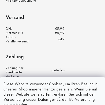
Pflanzenbeleuchtung
Versand
DHL
€5,99
Hermes HD
€8,99
GEIS -
€49
Palettenversand
Zahlung
Zahlung per
Kostenlos
Kreditkarte
Vorkasse
Kostenlos
(Banküberweisung)
Diese Website verwendet Cookies, um Ihren Besuch in
Zahlung per PayPal
Kostenlos
unserem Shop angenehmer zu gestalten. Wenn Sie auf
Nachnahme
€4,00
dieser Website weitersurfen, erklären Sie sich mit der
Verwendung dieser Daten gemäß der EU-Verordnung
einverstanden.