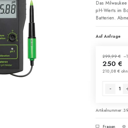
Das Milwaukee
pH-Werts im Bo
Batterien. Abm
Auf Anfrage
299,99 €
–
250 €
210,08 € ohn
Verkaufsprei
Artikelnummer:
3
Fragen