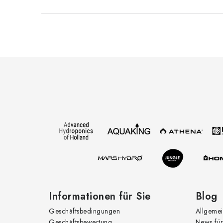
F
u
ß
z
e
i
l
e
Informationen für Sie
Blog
Geschäftsbedingungen
Allgemei
Geschäftsbewertung
News für