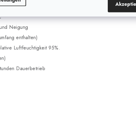
Akzepti
C
n und Neigung
umfang enthalten)
tive Luftfeuchtigkeit 95%.
en)
Stunden Dauerbetrieb