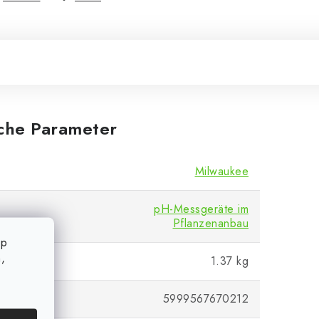
iche Parameter
Milwaukee
pH-Messgeräte im
Pflanzenanbau
op
,
1.37 kg
5999567670212