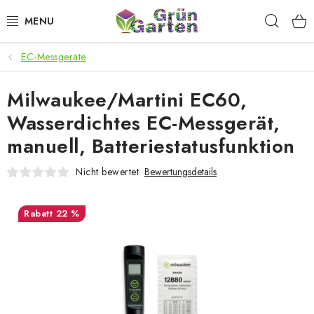
Zum
Such
Inhalt
springen
EC-Messgeräte
ANGEBOTE
Milwaukee/Martini EC60,
LED PFLANZENLAMPEN
Wasserdichtes EC-Messgerät,
ANBAUBEDARF FÜR DEN HEIMANBAU
manuell, Batteriestatusfunktion
AQUARISTIK
Nicht bewertet
Bewertungsdetails
MICROGREENS
22 %
SMARTER GARTEN
Geschäftsbewertung
Kaufberatung
AGB
Blog
Kontakt
Datenschutzerklärung
Impressum