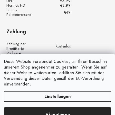
DHL
€5,99
Hermes HD
€8,99
GEIS -
€49
Palettenversand
Zahlung
Zahlung per
Kostenlos
Kreditkarte
Vorkasse
Kostenlos
(Banküberweisung)
Diese Website verwendet Cookies, um Ihren Besuch in
Zahlung per PayPal
Kostenlos
unserem Shop angenehmer zu gestalten. Wenn Sie auf
Nachnahme
€4,00
dieser Website weitersurfen, erklären Sie sich mit der
Verwendung dieser Daten gemäß der EU-Verordnung
einverstanden.
Einstellungen
Copyright 2026
GrünGarten.de
. Alle Rechte vorbehalten.
Cookie-
Akzeptieren
Einstellungen ändern