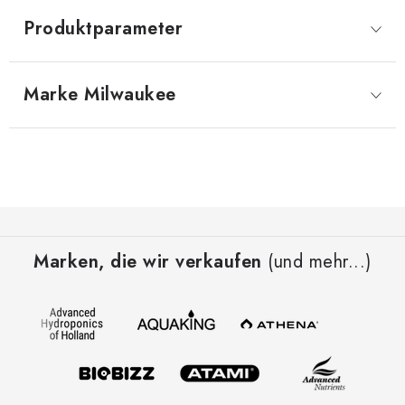
Produktparameter
Marke
 Milwaukee
F
u
Marken, die wir verkaufen
(und mehr...)
ß
z
e
i
l
e