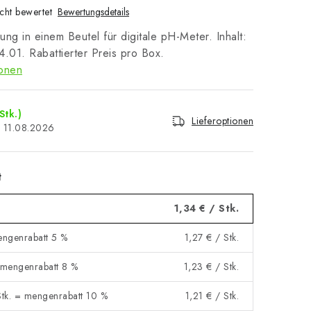
cht bewertet
Bewertungsdetails
sung in einem Beutel für digitale pH-Meter. Inhalt:
.01. Rabattierter Preis pro Box.
ionen
Stk.)
Lieferoptionen
11.08.2026
t
1,34 €
/ Stk.
engenrabatt 5 %
1,27 €
/ Stk.
= mengenrabatt 8 %
1,23 €
/ Stk.
tk. = mengenrabatt 10 %
1,21 €
/ Stk.