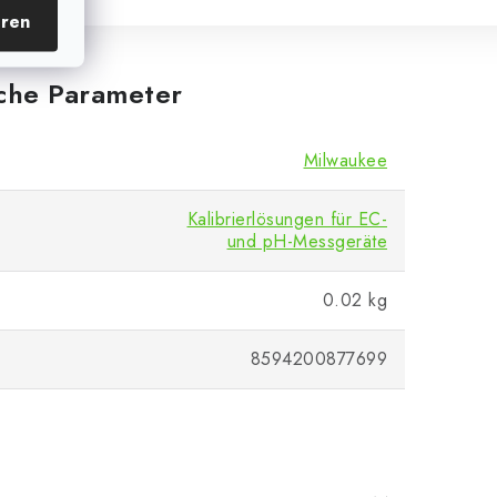
eren
iche Parameter
Milwaukee
Kalibrierlösungen für EC-
und pH-Messgeräte
0.02 kg
8594200877699