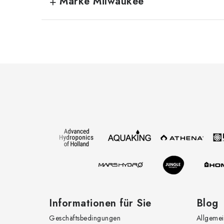
Marke Milwaukee
F
u
ß
z
e
i
l
e
Informationen für Sie
Blog
Geschäftsbedingungen
Allgemei