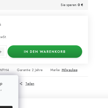
Sie sparen
0 €
%
MwSt.
s:
IN DEN WARENKORB
WPH4
Garantie
:
2 Jahre
Marke:
Milwaukee
op
Ansehen
Teilen
,