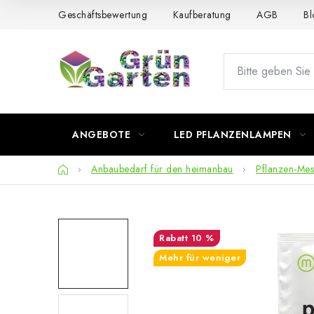
Zum
Geschäftsbewertung
Kaufberatung
AGB
Bl
Inhalt
springen
ANGEBOTE
LED PFLANZENLAMPEN
Startseite
Anbaubedarf für den heimanbau
Pflanzen-Mes
10 %
Mehr für weniger