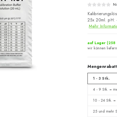
Ni
Kalibrierungslö
25x 20ml. pH: 4
Mehr Informat
auf Lager
(258 
Mengenrabat
1 - 3 Stk.
4 - 9 Stk. = m
10 - 24 Stk. 
25 und mehr S