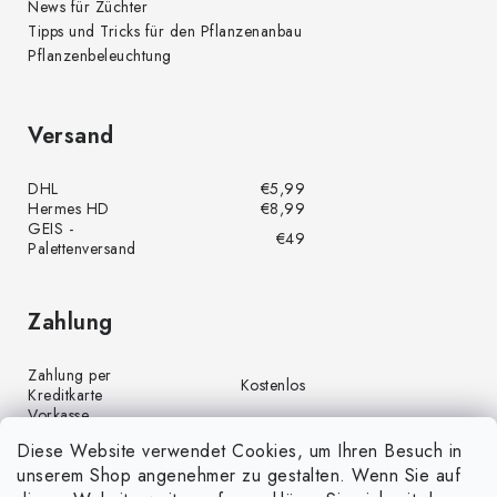
News für Züchter
Tipps und Tricks für den Pflanzenanbau
Pflanzenbeleuchtung
Versand
DHL
€5,99
Hermes HD
€8,99
GEIS -
€49
Palettenversand
Zahlung
Zahlung per
Kostenlos
Kreditkarte
Vorkasse
Kostenlos
(Banküberweisung)
Diese Website verwendet Cookies, um Ihren Besuch in
Zahlung per PayPal
Kostenlos
unserem Shop angenehmer zu gestalten. Wenn Sie auf
Nachnahme
€4,00