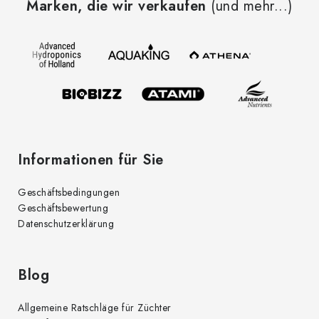
Marken, die wir verkaufen
(und mehr...)
ß
z
e
i
l
e
Informationen für Sie
Geschäftsbedingungen
Geschäftsbewertung
Datenschutzerklärung
Blog
Allgemeine Ratschläge für Züchter