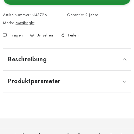
Artikelnummer:
N43726
Garantie
:
2 Jahre
Marke:
Maxibright
Fragen
Ansehen
Teilen
Beschreibung
Produktparameter
F
u