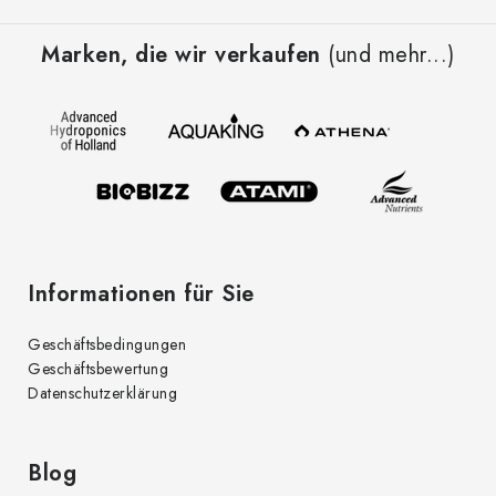
F
u
Marken, die wir verkaufen
(und mehr...)
ß
z
e
i
l
e
Informationen für Sie
Geschäftsbedingungen
Geschäftsbewertung
Datenschutzerklärung
Blog