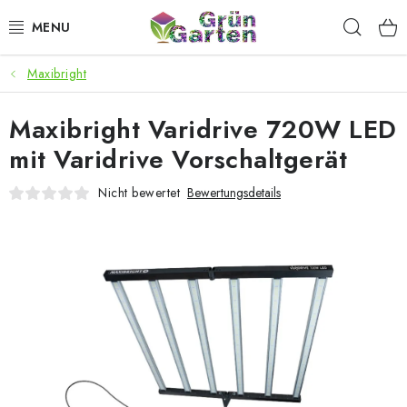
Zum
Such
Inhalt
springen
Maxibright
ANGEBOTE
Maxibright Varidrive 720W LED
LED PFLANZENLAMPEN
mit Varidrive Vorschaltgerät
ANBAUBEDARF FÜR DEN HEIMANBAU
Nicht bewertet
Bewertungsdetails
AQUARISTIK
MICROGREENS
SMARTER GARTEN
Geschäftsbewertung
Kaufberatung
AGB
Blog
Kontakt
Datenschutzerklärung
Impressum