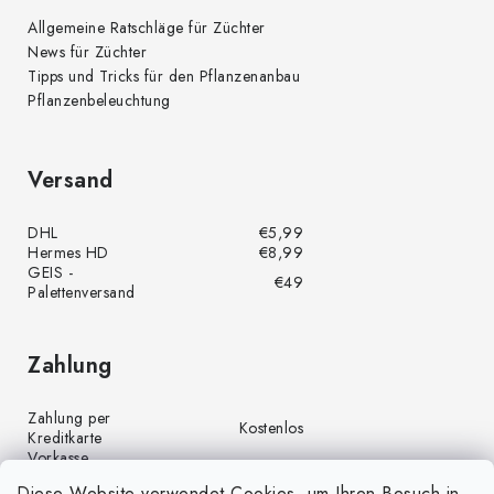
Allgemeine Ratschläge für Züchter
News für Züchter
Tipps und Tricks für den Pflanzenanbau
Pflanzenbeleuchtung
Versand
DHL
€5,99
Hermes HD
€8,99
GEIS -
€49
Palettenversand
Zahlung
Zahlung per
Kostenlos
Kreditkarte
Vorkasse
Kostenlos
(Banküberweisung)
Diese Website verwendet Cookies, um Ihren Besuch in