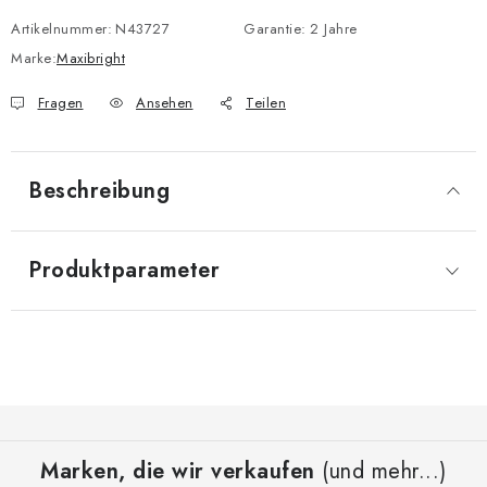
Verkaufspreis:
Artikelnummer:
N43727
Garantie
:
2 Jahre
Marke:
Maxibright
Fragen
Ansehen
Teilen
Beschreibung
Produktparameter
F
u
Marken, die wir verkaufen
(und mehr...)
ß