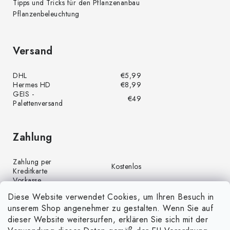
Tipps und Tricks für den Pflanzenanbau
Pflanzenbeleuchtung
Versand
DHL
€5,99
Hermes HD
€8,99
GEIS -
€49
Palettenversand
Zahlung
Zahlung per
Kostenlos
Kreditkarte
Vorkasse
Kostenlos
(Banküberweisung)
Diese Website verwendet Cookies, um Ihren Besuch in
Zahlung per PayPal
Kostenlos
unserem Shop angenehmer zu gestalten. Wenn Sie auf
Nachnahme
€4,00
dieser Website weitersurfen, erklären Sie sich mit der