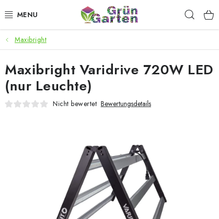
Zum
Such
Inhalt
springen
Maxibright
ANGEBOTE
Maxibright Varidrive 720W LED
LED PFLANZENLAMPEN
(nur Leuchte)
ANBAUBEDARF FÜR DEN HEIMANBAU
Nicht bewertet
Bewertungsdetails
AQUARISTIK
MICROGREENS
SMARTER GARTEN
Geschäftsbewertung
Kaufberatung
AGB
Blog
Kontakt
Datenschutzerklärung
Impressum