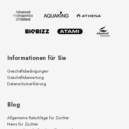
z
e
i
l
e
Informationen für Sie
Geschäftsbedingungen
Geschäftsbewertung
Datenschutzerklärung
Blog
Allgemeine Ratschläge für Züchter
News für Züchter