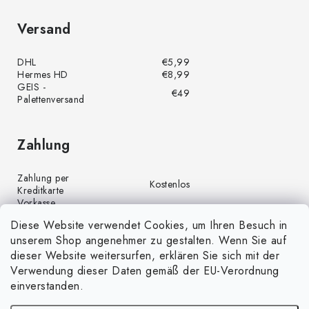
Versand
DHL
€5,99
Hermes HD
€8,99
GEIS -
€49
Palettenversand
Zahlung
Zahlung per
Kostenlos
Kreditkarte
Vorkasse
Kostenlos
(Banküberweisung)
Diese Website verwendet Cookies, um Ihren Besuch in
Zahlung per PayPal
Kostenlos
unserem Shop angenehmer zu gestalten. Wenn Sie auf
Nachnahme
€4,00
dieser Website weitersurfen, erklären Sie sich mit der
Verwendung dieser Daten gemäß der EU-Verordnung
einverstanden.