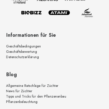
i
e
l
n
t
e
e
d
Informationen für Sie
e
r
Geschäftsbedingungen
L
Geschäftsbewertung
i
Datenschutzerklärung
s
t
e
Blog
Allgemeine Ratschläge für Züchter
News für Züchter
Tipps und Tricks für den Pflanzenanbau
Pflanzenbeleuchtung