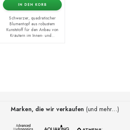
IN DEN KORB
Schwarzer, quadratischer
Blumentopf aus robustem
Kunststoff für den Anbau von
Kräutern im Innen- und...
S
t
e
u
e
F
r
u
e
Marken, die wir verkaufen
(und mehr...)
ß
l
z
e
e
m