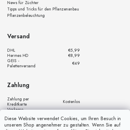
News für Züchter
Tipps und Tricks für den Pflanzenanbau
Pflanzenbeleuchtung
Versand
DHL
€5,99
Hermes HD
€8,99
GEIS -
€49
Palettenversand
Zahlung
Zahlung per
Kostenlos
Kreditkarte
Vorkasse
Kostenlos
(Banküberweisung)
Diese Website verwendet Cookies, um Ihren Besuch in
Zahlung per PayPal
Kostenlos
unserem Shop angenehmer zu gestalten. Wenn Sie auf
Nachnahme
€4,00