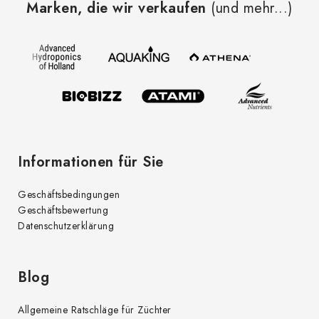
Marken, die wir verkaufen
(und mehr...)
ß
z
e
i
l
e
Informationen für Sie
Geschäftsbedingungen
Geschäftsbewertung
Datenschutzerklärung
Blog
Allgemeine Ratschläge für Züchter