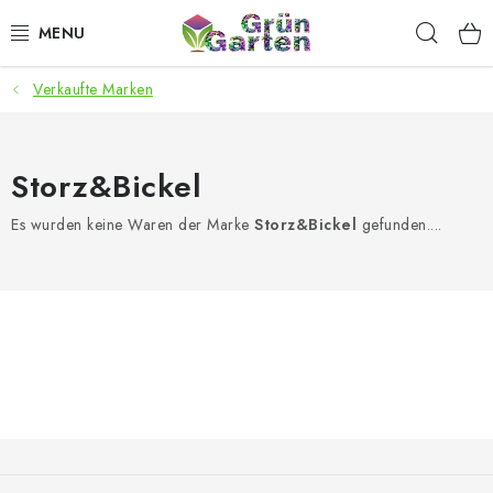
Zum
Such
Inhalt
springen
Verkaufte Marken
ANGEBOTE
LED PFLANZENLAMPEN
Storz&Bickel
ANBAUBEDARF FÜR DEN HEIMANBAU
Es wurden keine Waren der Marke
Storz&Bickel
gefunden....
AQUARISTIK
MICROGREENS
SMARTER GARTEN
Geschäftsbewertung
Kaufberatung
AGB
Blog
F
u
Kontakt
Datenschutzerklärung
Impressum