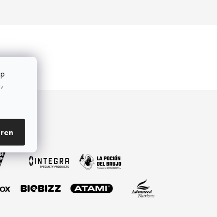
op
,
eren