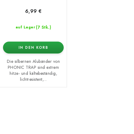
6,99 €
(7 Stk.)
auf Lager
IN DEN KORB
Die silbernen Alubänder von
PHONIC TRAP sind extrem
hitze- und kältebeständig,
lichtresistent,...
S
t
e
u