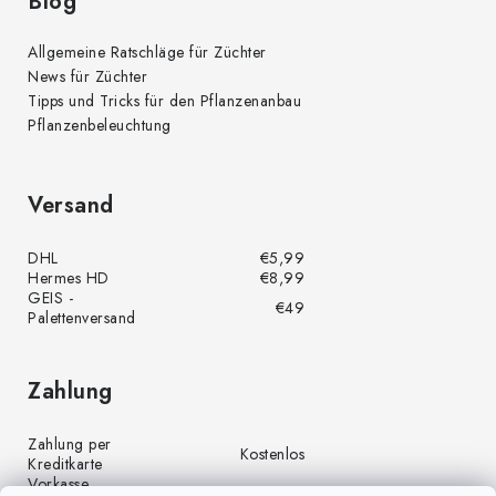
e
Blog
Allgemeine Ratschläge für Züchter
News für Züchter
Tipps und Tricks für den Pflanzenanbau
Pflanzenbeleuchtung
Versand
DHL
€5,99
Hermes HD
€8,99
GEIS -
€49
Palettenversand
Zahlung
Zahlung per
Kostenlos
Kreditkarte
Vorkasse
Kostenlos