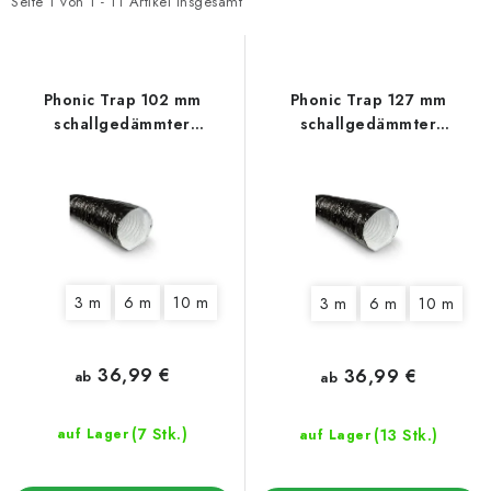
t
d
Seite
1
von
1
-
11
Artikel insgesamt
e
u
d
k
e
t
Phonic Trap 102 mm
Phonic Trap 127 mm
r
s
schallgedämmter
schallgedämmter
Lüftungsschlauch
Lüftungsschlauch
P
o
r
r
o
t
d
i
u
e
3 m
6 m
10 m
3 m
6 m
10 m
k
r
t
u
e
n
36,99 €
36,99 €
ab
ab
g
(7 Stk.)
(13 Stk.)
auf Lager
auf Lager