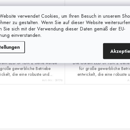
Website verwendet Cookies, um Ihren Besuch in unserem Sh
,99 €
1 449,99 €
Auf Anfrage
Auf Anfrage
hmer zu gestalten. Wenn Sie auf dieser Website weitersurfen
en Sie sich mit der Verwendung dieser Daten gemäß der EU-
nung einverstanden.
IN DEN KORB
IN DEN 
tellungen
Akzepti
sram LED SPYDR 2 Serie wurde
Die Osram LED SPYDR 2 Serie
 große gewerbliche Betriebe
für große gewerbliche Betr
ickelt, die eine robuste und...
entwickelt, die eine robuste u
Art.-Nr.:
39176
A