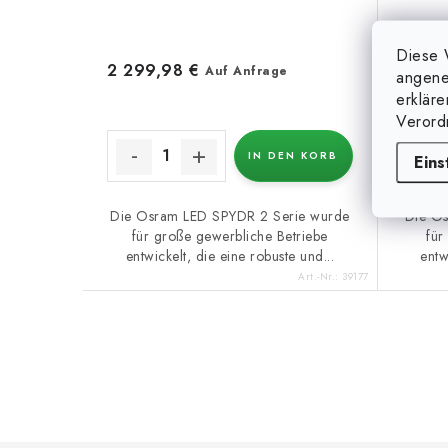
t
r
i
Diese 
o
2 299,98 €
2 119
e
Auf Anfrage
angene
erklär
d
r
Verord
u
u
IN DEN KORB
Eins
k
n
t
Die Osram LED SPYDR 2 Serie wurde
Die O
g
für große gewerbliche Betriebe
für
e
entwickelt, die eine robuste und...
entw
Art.-Nr.:
39177
S
t
e