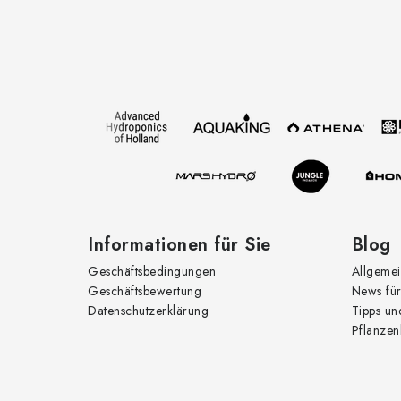
F
u
u
e
ß
r
e
z
l
e
e
i
m
l
e
e
Informationen für Sie
Blog
n
Geschäftsbedingungen
Allgemei
t
Geschäftsbewertung
News für
e
Datenschutzerklärung
Tipps un
Pflanzen
d
e