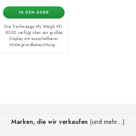
IN DEN KORB
Die Tischwaage My Weigh KD-
8000 verfügt über ein großes
Display mit ausschaltbarer
Hintergrundbeleuchtung...
S
t
e
u
e
F
r
u
e
Marken, die wir verkaufen
(und mehr...)
ß
l
z
e