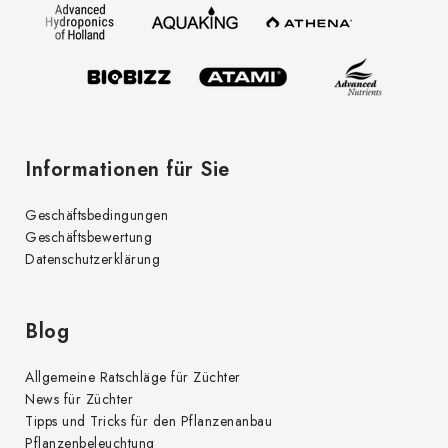
e
m
i
e
l
n
t
e
e
d
Informationen für Sie
e
r
Geschäftsbedingungen
L
Geschäftsbewertung
i
Datenschutzerklärung
s
t
e
Blog
Allgemeine Ratschläge für Züchter
News für Züchter
Tipps und Tricks für den Pflanzenanbau
Pflanzenbeleuchtung