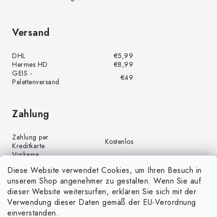
Versand
DHL
€5,99
Hermes HD
€8,99
GEIS -
€49
Palettenversand
Zahlung
Zahlung per
Kostenlos
Kreditkarte
Vorkasse
Kostenlos
(Banküberweisung)
Diese Website verwendet Cookies, um Ihren Besuch in
Zahlung per PayPal
Kostenlos
unserem Shop angenehmer zu gestalten. Wenn Sie auf
Nachnahme
€4,00
dieser Website weitersurfen, erklären Sie sich mit der
Verwendung dieser Daten gemäß der EU-Verordnung
einverstanden.