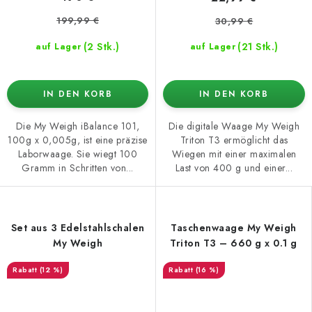
199,99 €
30,99 €
(2 Stk.)
(21 Stk.)
auf Lager
auf Lager
IN DEN KORB
IN DEN KORB
Die My Weigh iBalance 101,
Die digitale Waage My Weigh
100g x 0,005g, ist eine präzise
Triton T3 ermöglicht das
Laborwaage. Sie wiegt 100
Wiegen mit einer maximalen
Gramm in Schritten von...
Last von 400 g und einer...
Set aus 3 Edelstahlschalen
Taschenwaage My Weigh
My Weigh
Triton T3 – 660 g x 0.1 g
(12 %)
(16 %)