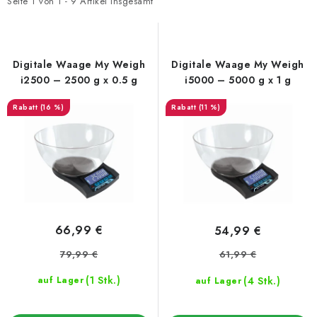
t
d
Seite
1
von
1
-
9
Artikel insgesamt
e
u
d
k
e
t
Digitale Waage My Weigh
Digitale Waage My Weigh
r
s
i2500 – 2500 g x 0.5 g
i5000 – 5000 g x 1 g
P
o
(16 %)
(11 %)
r
r
o
t
d
i
u
e
k
r
t
u
66,99 €
54,99 €
e
n
79,99 €
61,99 €
g
(1 Stk.)
(4 Stk.)
auf Lager
auf Lager