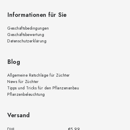
e
d
Informationen für Sie
e
r
Geschäftsbedingungen
L
Geschäftsbewertung
i
Datenschutzerklärung
s
t
e
Blog
Allgemeine Ratschläge für Züchter
News für Züchter
Tipps und Tricks für den Pflanzenanbau
Pflanzenbeleuchtung
Versand
DHL
€5,99