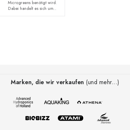
Microgreens benötigt wird.
Dabei handelt es sich um...
S
t
e
u
e
F
r
u
e
Marken, die wir verkaufen
(und mehr...)
ß
l
z
e
e
m
i
e
l
n
t
e