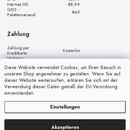
Hermes HD
€8,99
GEIS -
€49
Palettenversand
Zahlung
Zahlung per
Kostenlos
Kreditkarte
Vorkasse
Kostenlos
(Banküberweisung)
Diese Website verwendet Cookies, um Ihren Besuch in
Zahlung per PayPal
Kostenlos
unserem Shop angenehmer zu gestalten. Wenn Sie auf
Nachnahme
€4,00
dieser Website weitersurfen, erklären Sie sich mit der
Verwendung dieser Daten gemäß der EU-Verordnung
einverstanden.
Einstellungen
Copyright 2026
GrünGarten.de
. Alle Rechte vorbehalten.
Cookie-
Akzeptieren
Einstellungen ändern