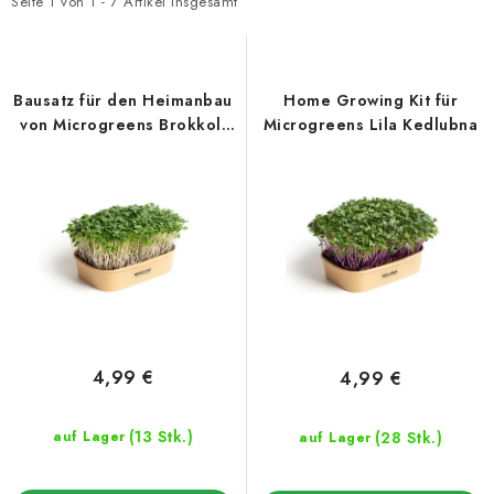
t
d
Seite
1
von
1
-
7
Artikel insgesamt
e
u
d
k
e
t
Bausatz für den Heimanbau
Home Growing Kit für
r
s
von Microgreens Brokkoli
Microgreens Lila Kedlubna
Kalabrese
P
o
r
r
o
t
d
i
u
e
k
r
t
u
e
n
4,99 €
4,99 €
g
(13 Stk.)
(28 Stk.)
auf Lager
auf Lager