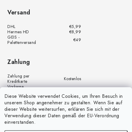
Versand
DHL
€5,99
Hermes HD
€8,99
GEIS -
€49
Palettenversand
Zahlung
Zahlung per
Kostenlos
Kreditkarte
Vorkasse
Kostenlos
(Banküberweisung)
Diese Website verwendet Cookies, um Ihren Besuch in
Zahlung per PayPal
Kostenlos
unserem Shop angenehmer zu gestalten. Wenn Sie auf
Nachnahme
€4,00
dieser Website weitersurfen, erklären Sie sich mit der
Verwendung dieser Daten gemäß der EU-Verordnung
einverstanden.