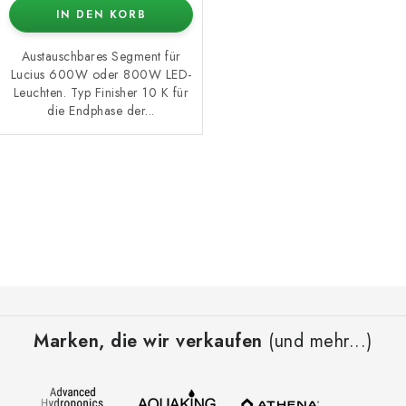
IN DEN KORB
Austauschbares Segment für
Lucius 600W oder 800W LED-
Leuchten. Typ Finisher 10 K für
die Endphase der...
S
t
e
u
e
F
r
u
e
Marken, die wir verkaufen
(und mehr...)
ß
l
z
e
e
m