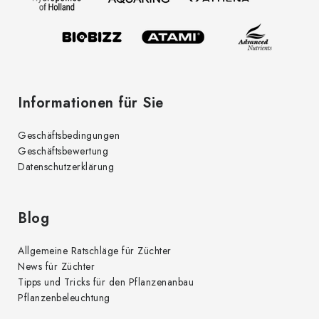
i
e
l
n
t
e
e
d
Informationen für Sie
e
r
Geschäftsbedingungen
L
Geschäftsbewertung
i
Datenschutzerklärung
s
t
e
Blog
Allgemeine Ratschläge für Züchter
News für Züchter
Tipps und Tricks für den Pflanzenanbau
Pflanzenbeleuchtung