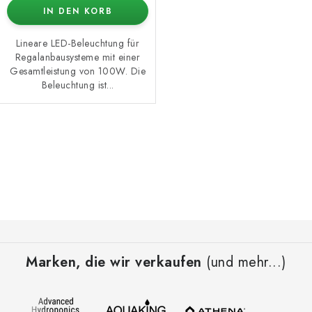
IN DEN KORB
Lineare LED-Beleuchtung für
Regalanbausysteme mit einer
Gesamtleistung von 100W. Die
Beleuchtung ist...
S
t
e
u
e
F
r
u
e
Marken, die wir verkaufen
(und mehr...)
ß
l
z
e
e
m