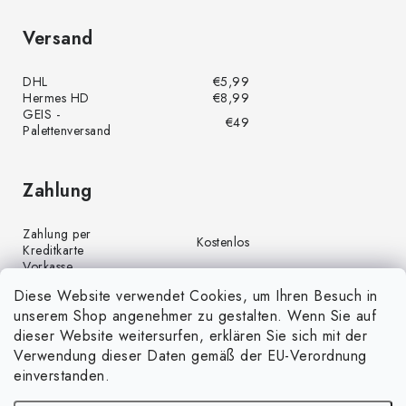
Versand
DHL
€5,99
Hermes HD
€8,99
GEIS -
€49
Palettenversand
Zahlung
Zahlung per
Kostenlos
Kreditkarte
Vorkasse
Kostenlos
(Banküberweisung)
Diese Website verwendet Cookies, um Ihren Besuch in
Zahlung per PayPal
Kostenlos
unserem Shop angenehmer zu gestalten. Wenn Sie auf
Nachnahme
€4,00
dieser Website weitersurfen, erklären Sie sich mit der
Verwendung dieser Daten gemäß der EU-Verordnung
einverstanden.