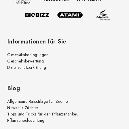
i
e
l
n
t
e
e
d
Informationen für Sie
e
r
Geschäftsbedingungen
L
Geschäftsbewertung
i
Datenschutzerklärung
s
t
e
Blog
Allgemeine Ratschläge für Züchter
News für Züchter
Tipps und Tricks für den Pflanzenanbau
Pflanzenbeleuchtung