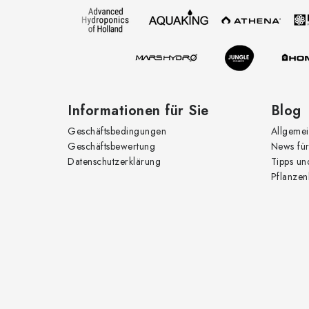
e
z
l
e
e
i
m
l
e
e
Informationen für Sie
Blog
n
Geschäftsbedingungen
Allgemei
t
Geschäftsbewertung
News für
e
Datenschutzerklärung
Tipps un
Pflanzen
d
e
r
L
i
s