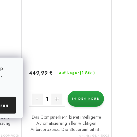
op
449,99 €
k.)
(1 Stk.)
auf Lager
,
KORB
IN DEN KORB
eren
einem
Das Computerkern bietet intelligente
essung
Automatisierung aller wichtigen
Anbauprozesse. Die Steuereinheit ist...
GL-COMP0008
Art.-Nr.:
GL-KIT0005