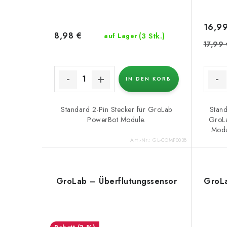
t
r
i
16,99
o
8,98 €
e
(3 Stk.)
auf Lager
17,99 
d
r
u
u
IN DEN KORB
k
n
t
Standard 2-Pin Stecker für GroLab
Stand
g
PowerBot Module.
GroLa
e
Modu
Art.-Nr.:
GL-COMP0038
GroLab – Überflutungssensor
GroLa