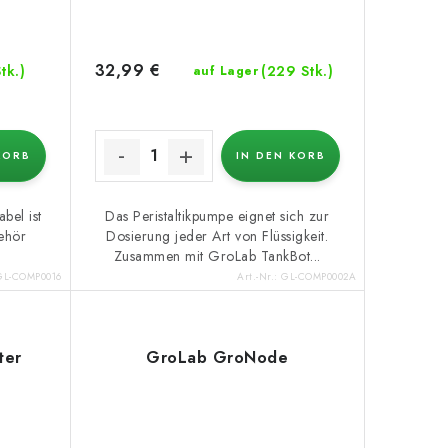
32,99 €
tk.)
(229 Stk.)
auf Lager
KORB
IN DEN KORB
bel ist
Das Peristaltikpumpe eignet sich zur
ehör
Dosierung jeder Art von Flüssigkeit.
Zusammen mit GroLab TankBot...
GL-COMP0016
Art.-Nr.:
GL-COMP0002A
ter
GroLab GroNode