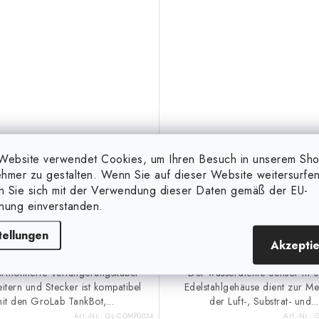
Website verwendet Cookies, um Ihren Besuch in unserem Sh
 €
22,99 €
(3 Stk.)
(2 St
auf Lager
auf Lager
hmer zu gestalten. Wenn Sie auf dieser Website weitersurfen
en Sie sich mit der Verwendung dieser Daten gemäß der EU-
nung einverstanden.
IN DEN KORB
IN DEN 
tellungen
Akzepti
rmontierte Verlängerungskabel
Der wasserdichte Sensor in 
eitern und Stecker ist kompatibel
Edelstahlgehäuse dient zur M
it den GroLab TankBot,...
der Luft-, Substrat- und...
Art.-Nr.:
GL-COMP0034
Art.-Nr.: