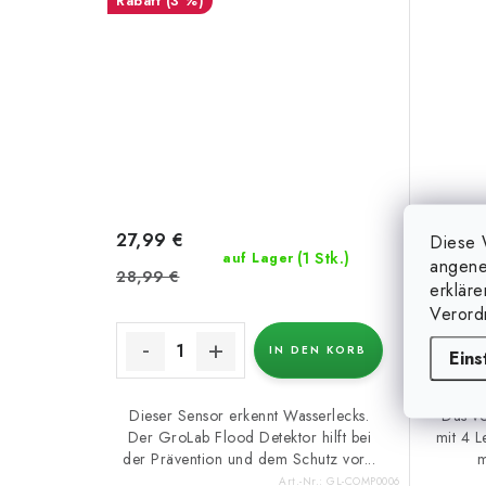
(3 %)
27,99 €
Diese 
16,99
(1 Stk.)
auf Lager
angene
28,99 €
erklär
Verord
IN DEN KORB
Eins
Dieser Sensor erkennt Wasserlecks.
Das vo
Der GroLab Flood Detektor hilft bei
mit 4 L
der Prävention und dem Schutz vor...
m
Art.-Nr.:
GL-COMP0006