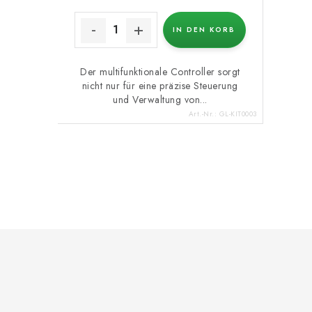
IN DEN KORB
Der multifunktionale Controller sorgt
nicht nur für eine präzise Steuerung
und Verwaltung von...
Art.-Nr.:
GL-KIT0003
S
t
e
F
u
u
e
ß
r