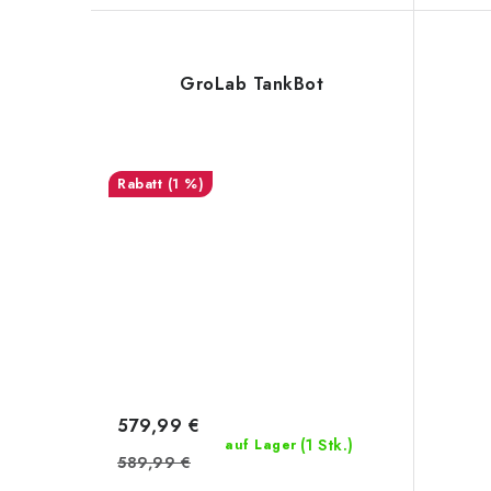
GroLab TankBot
(1 %)
579,99 €
(1 Stk.)
auf Lager
589,99 €