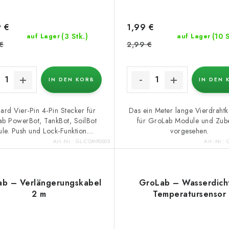
 €
1,99 €
(3 Stk.)
(10 S
auf Lager
auf Lager
€
2,99 €
IN DEN KORB
IN DEN 
ard Vier-Pin 4-Pin Stecker für
Das ein Meter lange Vierdrahtka
b PowerBot, TankBot, SoilBot
für GroLab Module und Zub
le. Push und Lock-Funktion....
vorgesehen.
Art.-Nr.:
GL-COMP0005
Art.-Nr.:
b – Verlängerungskabel
GroLab – Wasserdich
2 m
Temperatursensor