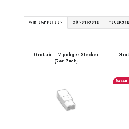
P
WIR EMPFEHLEN
GÜNSTIGSTE
TEUERST
r
L
o
i
d
GroLab – 2-poliger Stecker
GroL
s
(2er Pack)
u
t
k
e
t
d
s
e
o
r
r
P