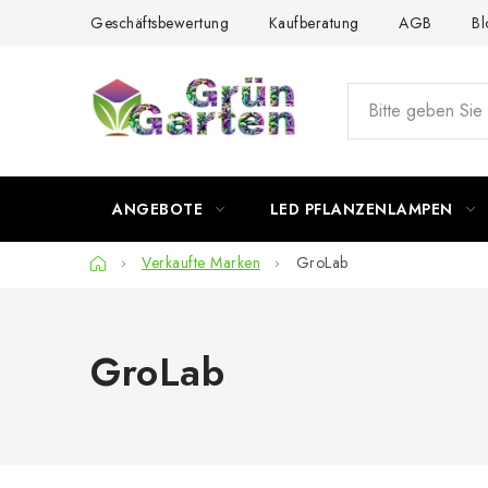
Zum
Geschäftsbewertung
Kaufberatung
AGB
Bl
Inhalt
springen
ANGEBOTE
LED PFLANZENLAMPEN
Startseite
Verkaufte Marken
GroLab
GroLab