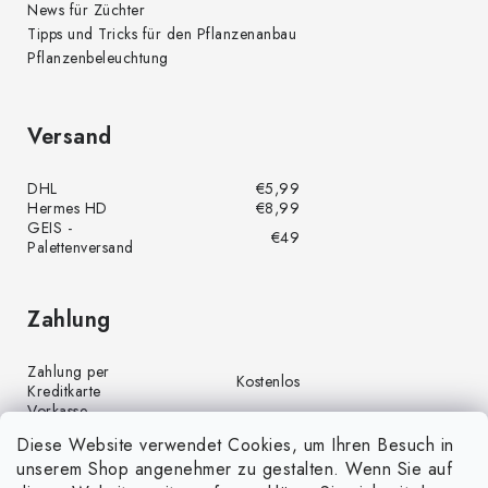
News für Züchter
Tipps und Tricks für den Pflanzenanbau
Pflanzenbeleuchtung
Versand
DHL
€5,99
Hermes HD
€8,99
GEIS -
€49
Palettenversand
Zahlung
Zahlung per
Kostenlos
Kreditkarte
Vorkasse
Kostenlos
(Banküberweisung)
Diese Website verwendet Cookies, um Ihren Besuch in
Zahlung per PayPal
Kostenlos
unserem Shop angenehmer zu gestalten. Wenn Sie auf
Nachnahme
€4,00