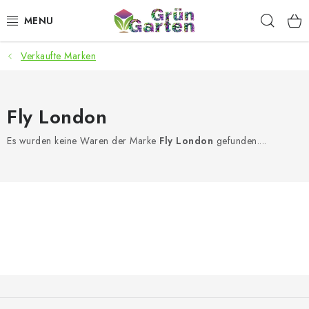
Zum
Such
Inhalt
springen
Verkaufte Marken
ANGEBOTE
LED PFLANZENLAMPEN
Fly London
ANBAUBEDARF FÜR DEN HEIMANBAU
Es wurden keine Waren der Marke
Fly London
gefunden....
AQUARISTIK
MICROGREENS
SMARTER GARTEN
Geschäftsbewertung
Kaufberatung
AGB
Blog
F
u
Kontakt
Datenschutzerklärung
Impressum