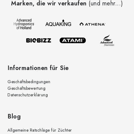
Marken, die wir verkaufen
(und mehr...)
ß
z
e
i
l
e
Informationen für Sie
Geschäftsbedingungen
Geschäftsbewertung
Datenschutzerklärung
Blog
Allgemeine Ratschläge für Züchter