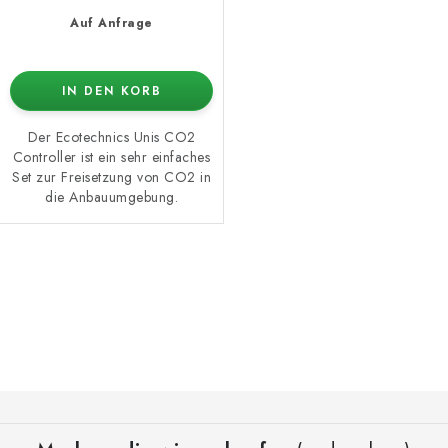
Auf Anfrage
IN DEN KORB
Der Ecotechnics Unis CO2
Controller ist ein sehr einfaches
Set zur Freisetzung von CO2 in
die Anbauumgebung.
S
t
e
u
e
F
r
u
e