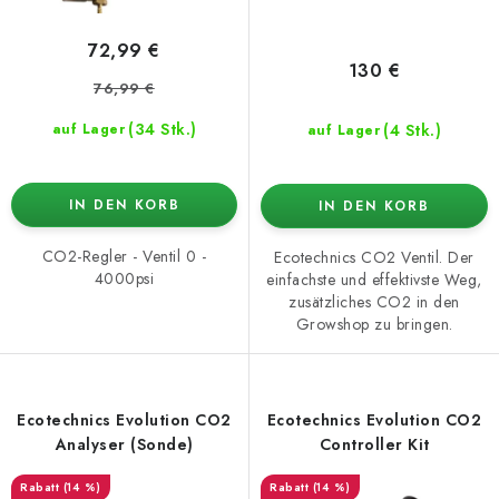
k
r
t
u
72,99 €
e
n
130 €
76,99 €
g
(34 Stk.)
(4 Stk.)
auf Lager
auf Lager
IN DEN KORB
IN DEN KORB
CO2-Regler - Ventil 0 -
Ecotechnics CO2 Ventil. Der
4000psi
einfachste und effektivste Weg,
zusätzliches CO2 in den
Growshop zu bringen.
Ecotechnics Evolution CO2
Ecotechnics Evolution CO2
Analyser (Sonde)
Controller Kit
(14 %)
(14 %)