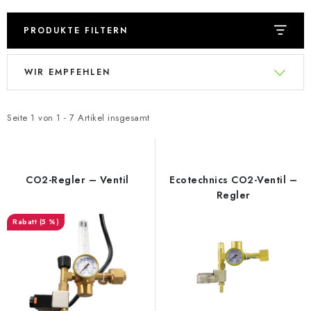
PRODUKTE FILTERN
L
P
WIR EMPFEHLEN
i
r
s
o
t
d
Seite
1
von
1
-
7
Artikel insgesamt
e
u
d
k
e
t
CO2-Regler – Ventil
Ecotechnics CO2-Ventil –
r
s
Regler
P
o
(5 %)
r
r
o
t
d
i
u
e