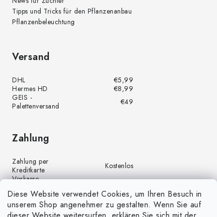
News für Züchter
Tipps und Tricks für den Pflanzenanbau
Pflanzenbeleuchtung
Versand
DHL
€5,99
Hermes HD
€8,99
GEIS -
€49
Palettenversand
Zahlung
Zahlung per
Kostenlos
Kreditkarte
Vorkasse
Kostenlos
(Banküberweisung)
Diese Website verwendet Cookies, um Ihren Besuch in
Zahlung per PayPal
Kostenlos
unserem Shop angenehmer zu gestalten. Wenn Sie auf
Nachnahme
€4,00
dieser Website weitersurfen, erklären Sie sich mit der