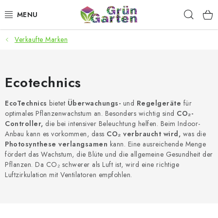
Zum
Such
Inhalt
springen
Verkaufte Marken
ANGEBOTE
LED PFLANZENLAMPEN
Ecotechnics
ANBAUBEDARF FÜR DEN HEIMANBAU
EcoTechnics
bietet
Überwachungs-
und
Regelgeräte
für
optimales Pflanzenwachstum an. Besonders wichtig sind
CO₂-
AQUARISTIK
Controller,
die bei intensiver Beleuchtung helfen. Beim Indoor-
Anbau kann es vorkommen, dass
CO₂ verbraucht wird,
was die
MICROGREENS
Photosynthese verlangsamen
kann. Eine ausreichende Menge
fördert das Wachstum, die Blüte und die allgemeine Gesundheit der
Pflanzen. Da CO₂ schwerer als Luft ist, wird eine richtige
SMARTER GARTEN
Luftzirkulation mit Ventilatoren empfohlen.
Geschäftsbewertung
Kaufberatung
AGB
Blog
Kontakt
Datenschutzerklärung
Impressum