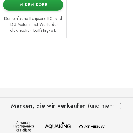
IN DEN KORB
Der einfache Eclipsera EC- und
TDS-Meter misst Werte der
elektrischen Leitfähigkeit.
S
t
e
u
e
F
r
u
e
Marken, die wir verkaufen
(und mehr...)
ß
l
z
e
e
m