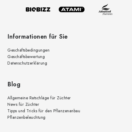
i
e
l
n
t
e
e
d
Informationen für Sie
e
r
Geschäftsbedingungen
L
Geschäftsbewertung
i
Datenschutzerklärung
s
t
e
Blog
Allgemeine Ratschläge für Züchter
News für Züchter
Tipps und Tricks für den Pflanzenanbau
Pflanzenbeleuchtung