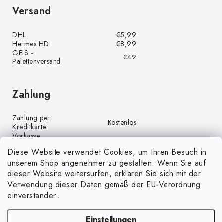
Versand
DHL
€5,99
Hermes HD
€8,99
GEIS -
€49
Palettenversand
Zahlung
Zahlung per
Kostenlos
Kreditkarte
Vorkasse
Kostenlos
(Banküberweisung)
Diese Website verwendet Cookies, um Ihren Besuch in
Zahlung per PayPal
Kostenlos
unserem Shop angenehmer zu gestalten. Wenn Sie auf
Nachnahme
€4,00
dieser Website weitersurfen, erklären Sie sich mit der
Verwendung dieser Daten gemäß der EU-Verordnung
einverstanden.
Einstellungen