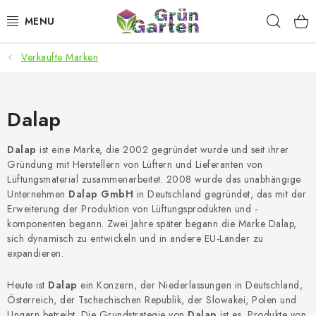
Zum
Such
Inhalt
springen
Verkaufte Marken
ANGEBOTE
LED PFLANZENLAMPEN
Dalap
ANBAUBEDARF FÜR DEN HEIMANBAU
Dalap
ist eine Marke, die 2002 gegründet wurde und seit ihrer
Gründung mit Herstellern von Lüftern und Lieferanten von
AQUARISTIK
Lüftungsmaterial zusammenarbeitet. 2008 wurde das unabhängige
Unternehmen
Dalap GmbH
in Deutschland gegründet, das mit der
MICROGREENS
Erweiterung der Produktion von Lüftungsprodukten und -
komponenten begann. Zwei Jahre später begann die Marke Dalap,
sich dynamisch zu entwickeln und in andere EU-Länder zu
SMARTER GARTEN
expandieren.
Geschäftsbewertung
Kaufberatung
AGB
Blog
Heute ist
Dalap
ein Konzern, der Niederlassungen in Deutschland,
Österreich, der Tschechischen Republik, der Slowakei, Polen und
Kontakt
Datenschutzerklärung
Impressum
Ungarn betreibt. Die Grundstrategie von
Dalap
ist es, Produkte von