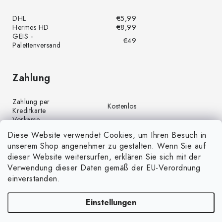
DHL
€5,99
Hermes HD
€8,99
GEIS -
€49
Palettenversand
Zahlung
Zahlung per
Kostenlos
Kreditkarte
Vorkasse
Kostenlos
(Banküberweisung)
Diese Website verwendet Cookies, um Ihren Besuch in
Zahlung per PayPal
Kostenlos
unserem Shop angenehmer zu gestalten. Wenn Sie auf
Nachnahme
€4,00
dieser Website weitersurfen, erklären Sie sich mit der
Verwendung dieser Daten gemäß der EU-Verordnung
einverstanden.
Einstellungen