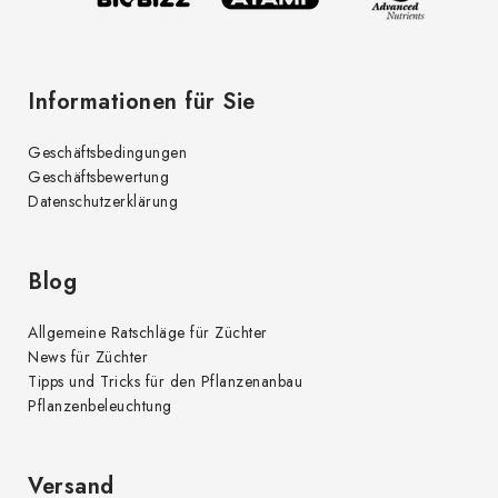
t
e
e
d
Informationen für Sie
e
r
Geschäftsbedingungen
L
Geschäftsbewertung
i
Datenschutzerklärung
s
t
e
Blog
Allgemeine Ratschläge für Züchter
News für Züchter
Tipps und Tricks für den Pflanzenanbau
Pflanzenbeleuchtung
Versand