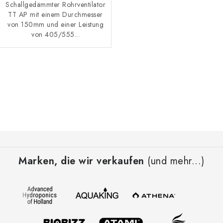
Schallgedämmter Rohrventilator
TT AP mit einem Durchmesser
von 150mm und einer Leistung
von 405/555...
S
t
e
u
e
F
r
u
e
Marken, die wir verkaufen
(und mehr...)
ß
l
z
e
e
m
i
e
l
n