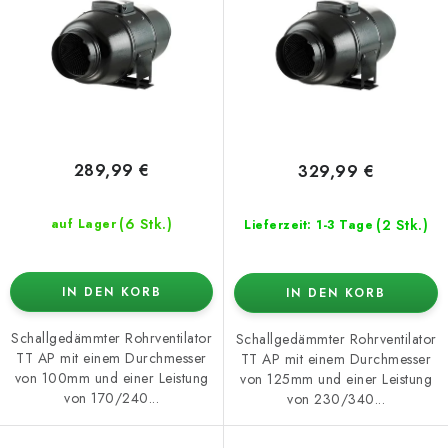
r
r
o
t
d
i
u
e
k
r
t
u
e
n
289,99 €
329,99 €
g
(6 Stk.)
(2 Stk.)
auf Lager
Lieferzeit: 1-3 Tage
IN DEN KORB
IN DEN KORB
Schallgedämmter Rohrventilator
Schallgedämmter Rohrventilator
TT AP mit einem Durchmesser
TT AP mit einem Durchmesser
von 100mm und einer Leistung
von 125mm und einer Leistung
von 170/240...
von 230/340...