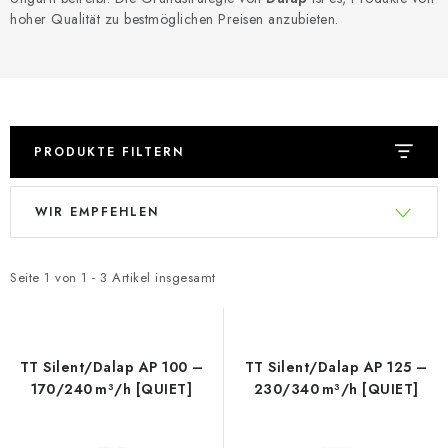
hoher Qualität zu bestmöglichen Preisen anzubieten.
PRODUKTE FILTERN
L
P
WIR EMPFEHLEN
i
r
s
o
t
d
Seite
1
von
1
-
3
Artikel insgesamt
e
u
d
k
e
t
TT Silent/Dalap AP 100 –
TT Silent/Dalap AP 125 –
r
s
170/240 m³/h [QUIET]
230/340 m³/h [QUIET]
P
o