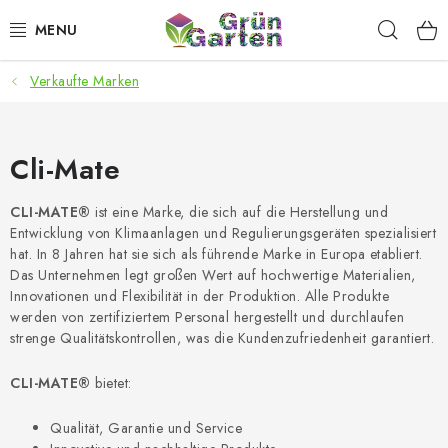
Zum
Such
Inhalt
springen
Verkaufte Marken
ANGEBOTE
LED PFLANZENLAMPEN
Cli-Mate
ANBAUBEDARF FÜR DEN HEIMANBAU
CLI-MATE®
ist eine Marke, die sich auf die Herstellung und
Entwicklung von Klimaanlagen und Regulierungsgeräten spezialisiert
AQUARISTIK
hat. In 8 Jahren hat sie sich als führende Marke in Europa etabliert.
Das Unternehmen legt großen Wert auf hochwertige Materialien,
MICROGREENS
Innovationen und Flexibilität in der Produktion. Alle Produkte
werden von zertifiziertem Personal hergestellt und durchlaufen
strenge Qualitätskontrollen, was die Kundenzufriedenheit garantiert.
SMARTER GARTEN
CLI-MATE®
bietet:
Geschäftsbewertung
Kaufberatung
AGB
Blog
Qualität, Garantie und Service
Kontakt
Datenschutzerklärung
Impressum