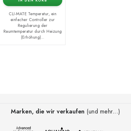
IN DEN KORB
CLI-MATE Temperatur, ein
einfacher Controller zur
Regulierung der
Raumtemperatur durch Heizung
(Erhöhung)...
S
t
e
u
e
F
r
u
e
Marken, die wir verkaufen
(und mehr...)
ß
l
z
e
e
m