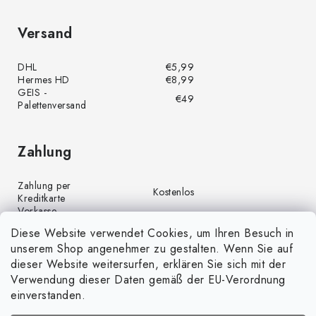
Versand
DHL
€5,99
Hermes HD
€8,99
GEIS -
€49
Palettenversand
Zahlung
Zahlung per
Kostenlos
Kreditkarte
Vorkasse
Kostenlos
(Banküberweisung)
Diese Website verwendet Cookies, um Ihren Besuch in
Zahlung per PayPal
Kostenlos
unserem Shop angenehmer zu gestalten. Wenn Sie auf
Nachnahme
€4,00
dieser Website weitersurfen, erklären Sie sich mit der
Verwendung dieser Daten gemäß der EU-Verordnung
einverstanden.