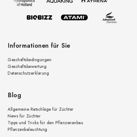
i
e
l
n
t
e
e
d
Informationen für Sie
e
r
Geschäftsbedingungen
L
Geschäftsbewertung
i
Datenschutzerklärung
s
t
e
Blog
Allgemeine Ratschläge für Züchter
News für Züchter
Tipps und Tricks für den Pflanzenanbau
Pflanzenbeleuchtung