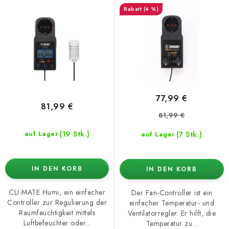
P
o
(4 %)
r
r
o
t
d
i
u
e
k
r
t
u
77,99 €
e
n
81,99 €
81,99 €
g
(19 Stk.)
(7 Stk.)
auf Lager
auf Lager
IN DEN KORB
IN DEN KORB
CLI-MATE Humi, ein einfacher
Der Fan-Controller ist ein
Controller zur Regulierung der
einfacher Temperatur- und
Raumfeuchtigkeit mittels
Ventilatorregler. Er hilft, die
Luftbefeuchter oder...
Temperatur zu...