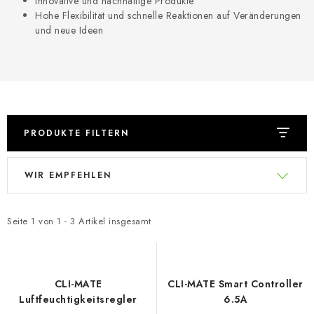
Innovative und nachhaltige Produkte
Hohe Flexibilität und schnelle Reaktionen auf Veränderungen
und neue Ideen
PRODUKTE FILTERN
L
P
WIR EMPFEHLEN
i
r
s
o
t
d
Seite
1
von
1
-
3
Artikel insgesamt
e
u
d
k
e
t
CLI-MATE
CLI-MATE Smart Controller
r
s
Luftfeuchtigkeitsregler
6.5A