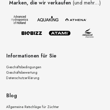
Marken, die wir verkaufen
(und mehr...)
ß
z
e
i
l
e
Informationen für Sie
Geschäftsbedingungen
Geschäftsbewertung
Datenschutzerklärung
Blog
Allgemeine Ratschläge für Züchter