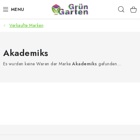
Zum
Such
Inhalt
springen
Verkaufte Marken
ANGEBOTE
LED PFLANZENLAMPEN
Akademiks
ANBAUBEDARF FÜR DEN HEIMANBAU
Es wurden keine Waren der Marke
Akademiks
gefunden....
AQUARISTIK
MICROGREENS
SMARTER GARTEN
Geschäftsbewertung
Kaufberatung
AGB
Blog
F
u
Kontakt
Datenschutzerklärung
Impressum