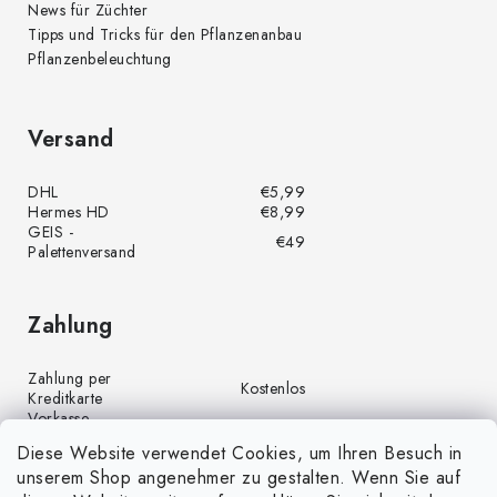
News für Züchter
Tipps und Tricks für den Pflanzenanbau
Pflanzenbeleuchtung
Versand
DHL
€5,99
Hermes HD
€8,99
GEIS -
€49
Palettenversand
Zahlung
Zahlung per
Kostenlos
Kreditkarte
Vorkasse
Kostenlos
(Banküberweisung)
Diese Website verwendet Cookies, um Ihren Besuch in
Zahlung per PayPal
Kostenlos
unserem Shop angenehmer zu gestalten. Wenn Sie auf
Nachnahme
€4,00