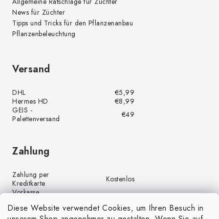
Allgemeine Ratschläge für Züchter
News für Züchter
Tipps und Tricks für den Pflanzenanbau
Pflanzenbeleuchtung
Versand
DHL
€5,99
Hermes HD
€8,99
GEIS -
€49
Palettenversand
Zahlung
Zahlung per
Kostenlos
Kreditkarte
Vorkasse
Kostenlos
(Banküberweisung)
Diese Website verwendet Cookies, um Ihren Besuch in
Zahlung per PayPal
Kostenlos
unserem Shop angenehmer zu gestalten. Wenn Sie auf
Nachnahme
€4,00