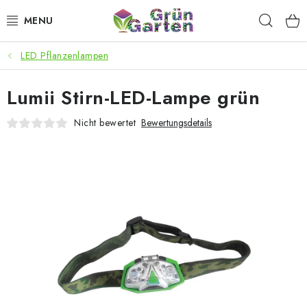
Zum
Such
Inhalt
springen
LED Pflanzenlampen
ANGEBOTE
Lumii Stirn-LED-Lampe grün
LED PFLANZENLAMPEN
Nicht bewertet
Bewertungsdetails
ANBAUBEDARF FÜR DEN HEIMANBAU
AQUARISTIK
MICROGREENS
SMARTER GARTEN
Geschäftsbewertung
Kaufberatung
AGB
Blog
Kontakt
Datenschutzerklärung
Impressum