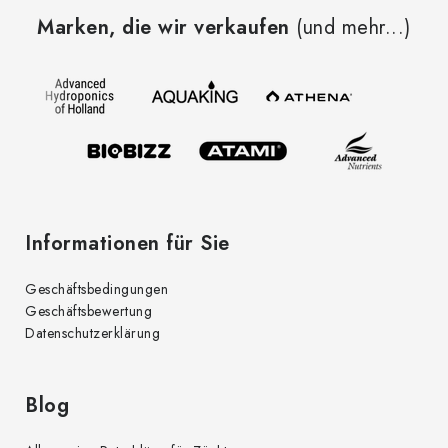
u
Marken, die wir verkaufen
(und mehr...)
ß
z
e
i
l
e
Informationen für Sie
Geschäftsbedingungen
Geschäftsbewertung
Datenschutzerklärung
Blog