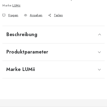
Marke:
LUMii
Fragen
Ansehen
Teilen
Beschreibung
Produktparameter
Marke
 LUMii
F