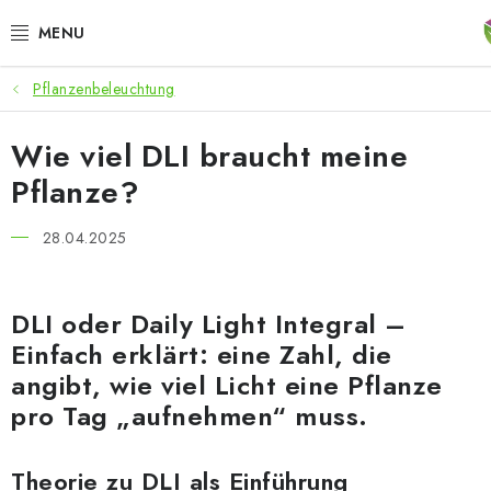
Zum
Inhalt
springen
Pflanzenbeleuchtung
ANGEBOTE
Wie viel DLI braucht meine
LED PFLANZENLAMPEN
Pflanze?
ANBAUBEDARF FÜR DEN HEIMANBAU
28.04.2025
AQUARISTIK
DLI
oder Daily Light Integral –
MICROGREENS
Einfach erklärt:
eine Zahl, die
angibt, wie viel Licht eine Pflanze
SMARTER GARTEN
pro Tag „aufnehmen“ muss.
Geschäftsbewertung
Kaufberatung
AGB
Blog
Kontakt
D
Theorie zu DLI als Einführung