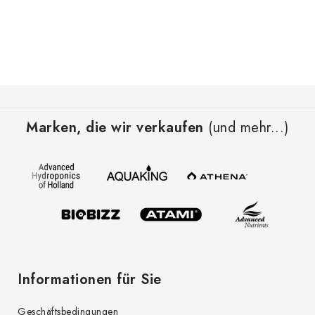
F
u
Marken, die wir verkaufen
(und mehr...)
ß
z
e
i
l
e
Informationen für Sie
Geschäftsbedingungen