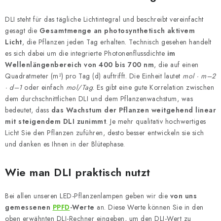
DLI steht für das tägliche Lichtintegral und beschreibt vereinfacht
gesagt die
Gesamtmenge an photosynthetisch aktivem
Licht
, die Pflanzen jeden Tag erhalten. Technisch gesehen handelt
es sich dabei um die integrierte Photonenflussdichte
im
Wellenlängenbereich von 400 bis 700 nm
, die auf einen
Quadratmeter (m²) pro Tag (d) auftrifft. Die Einheit lautet
mol · m–2
· d–1
oder einfach
mol/Tag
. Es gibt eine gute Korrelation zwischen
dem durchschnittlichen DLI und dem Pflanzenwachstum, was
bedeutet, dass
das Wachstum der Pflanzen weitgehend linear
mit steigendem DLI zunimmt
. Je mehr qualitativ hochwertiges
Licht Sie den Pflanzen zuführen, desto besser entwickeln sie sich
und danken es Ihnen in der Blütephase.
Wie man DLI praktisch nutzt
Bei allen unseren LED-Pflanzenlampen geben wir die
von uns
gemessenen
PPFD
-Werte
an. Diese Werte können Sie in den
oben erwähnten DLI-Rechner eingeben, um den DLI-Wert zu