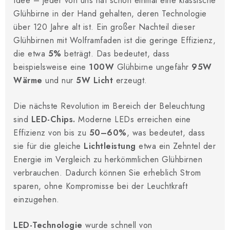
Idee – jeder von uns hat schon einmal eine klassische
Glühbirne in der Hand gehalten, deren Technologie
über 120 Jahre alt ist. Ein großer Nachteil dieser
Glühbirnen mit Wolframfaden ist die geringe Effizienz,
die etwa
5%
beträgt. Das bedeutet, dass
beispielsweise eine
100W
Glühbirne ungefähr
95W
Wärme
und nur
5W Licht
erzeugt.
Die nächste Revolution im Bereich der Beleuchtung
sind
LED-Chips.
Moderne LEDs erreichen eine
Effizienz von bis zu
50–60%
, was bedeutet, dass
sie für die gleiche
Lichtleistung
etwa ein Zehntel der
Energie im Vergleich zu herkömmlichen Glühbirnen
verbrauchen. Dadurch können Sie erheblich Strom
sparen, ohne Kompromisse bei der Leuchtkraft
einzugehen.
LED-Technologie
wurde schnell von