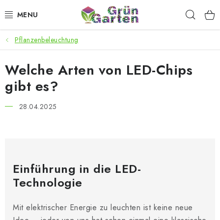
Zum
Such
Inhalt
springen
Pflanzenbeleuchtung
ANGEBOTE
Welche Arten von LED-Chips
LED PFLANZENLAMPEN
gibt es?
ANBAUBEDARF FÜR DEN HEIMANBAU
28.04.2025
AQUARISTIK
MICROGREENS
Einführung in die LED-
SMARTER GARTEN
Technologie
Geschäftsbewertung
Kaufberatung
AGB
Blog
Mit elektrischer Energie zu leuchten ist keine neue
Kontakt
Datenschutzerklärung
Impressum