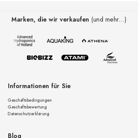
F
u
Marken, die wir verkaufen
(und mehr...)
ß
z
e
i
l
e
Informationen für Sie
Geschäftsbedingungen
Geschäftsbewertung
Datenschutzerklärung
Blog