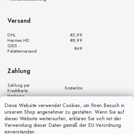
Versand
DHL
€5,99
Hermes HD
€8,99
GEIS -
€49
Palettenversand
Zahlung
Zahlung per
Kostenlos
Kreditkarte
Vorkasse
Kostenlos
(Banküberweisung)
Diese Website verwendet Cookies, um Ihren Besuch in
Zahlung per PayPal
Kostenlos
unserem Shop angenehmer zu gestalten. Wenn Sie auf
Nachnahme
€4,00
dieser Website weitersurfen, erklären Sie sich mit der
Verwendung dieser Daten gemäß der EU-Verordnung
einverstanden.