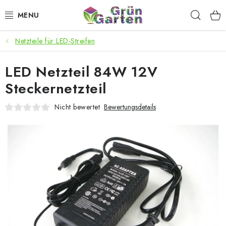
Zum
Such
Inhalt
springen
Netzteile für LED-Streifen
ANGEBOTE
LED Netzteil 84W 12V
LED PFLANZENLAMPEN
Steckernetzteil
ANBAUBEDARF FÜR DEN HEIMANBAU
Nicht bewertet
Bewertungsdetails
AQUARISTIK
MICROGREENS
SMARTER GARTEN
Geschäftsbewertung
Kaufberatung
AGB
Blog
Kontakt
Datenschutzerklärung
Impressum