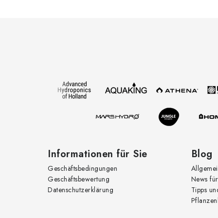
F
u
ß
z
e
i
l
e
Informationen für Sie
Blog
Geschäftsbedingungen
Allgemei
Geschäftsbewertung
News für
Datenschutzerklärung
Tipps un
Pflanzen