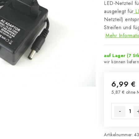
LED-Netzteil f
ausgelegt für
LE
Netzteil) entsp
Streifen und f
Mehr Informat
auf Lager
(7 Stk
6,99 €
5,87 € ohne 
Verkaufsprei
Artikelnummer:
4