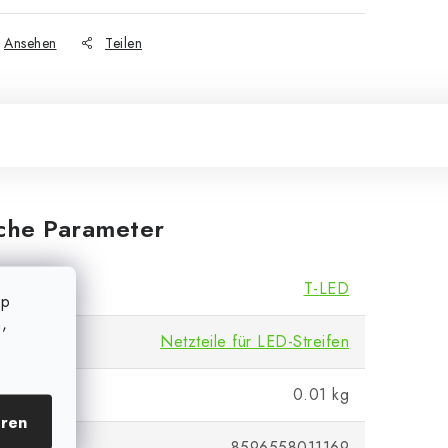
Ansehen
Teilen
iche Parameter
T-LED
op
,
Netzteile für LED-Streifen
0.01 kg
eren
8596558011169