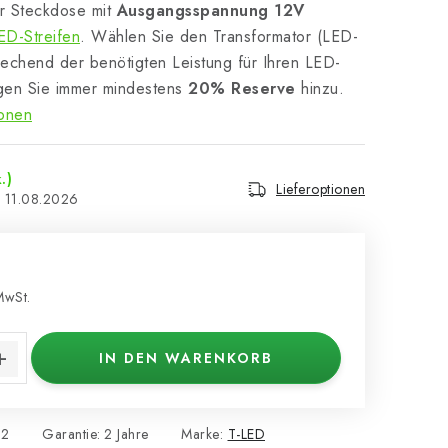
ür Steckdose mit
Ausgangsspannung 12V
D-Streifen
. Wählen Sie den Transformator (LED-
rechend der benötigten Leistung für Ihren LED-
ügen Sie immer mindestens
20% Reserve
hinzu.
ionen
.)
Lieferoptionen
11.08.2026
MwSt.
s:
IN DEN WARENKORB
32
Garantie
:
2 Jahre
Marke:
T-LED