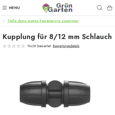
Zum
Such
Inhalt
springen
Stelle deine eigene Bewässerung zusammen
ANGEBOTE
Kupplung für 8/12 mm Schlauch
LED PFLANZENLAMPEN
Nicht bewertet
Bewertungsdetails
ANBAUBEDARF FÜR DEN HEIMANBAU
AQUARISTIK
MICROGREENS
SMARTER GARTEN
Geschäftsbewertung
Kaufberatung
AGB
Blog
Kontakt
Datenschutzerklärung
Impressum