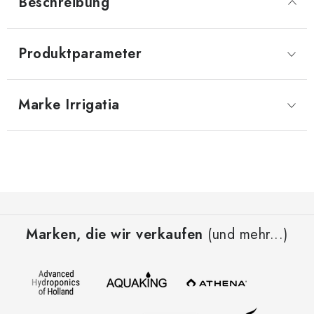
Beschreibung
Produktparameter
Marke
 Irrigatia
F
u
Marken, die wir verkaufen
(und mehr...)
ß
z
e
i