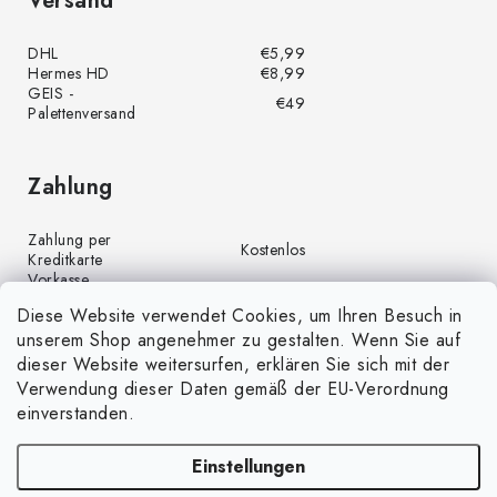
Versand
DHL
€5,99
Hermes HD
€8,99
GEIS -
€49
Palettenversand
Zahlung
Zahlung per
Kostenlos
Kreditkarte
Vorkasse
Kostenlos
(Banküberweisung)
Diese Website verwendet Cookies, um Ihren Besuch in
Zahlung per PayPal
Kostenlos
unserem Shop angenehmer zu gestalten. Wenn Sie auf
Nachnahme
€4,00
dieser Website weitersurfen, erklären Sie sich mit der
Verwendung dieser Daten gemäß der EU-Verordnung
einverstanden.
Einstellungen