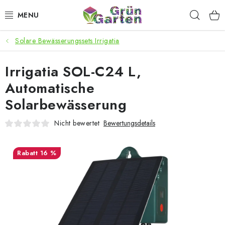
Zum
Such
Inhalt
springen
Solare Bewässerungssets Irrigatia
ANGEBOTE
Irrigatia SOL-C24 L,
LED PFLANZENLAMPEN
Automatische
ANBAUBEDARF FÜR DEN HEIMANBAU
Solarbewässerung
AQUARISTIK
Nicht bewertet
Bewertungsdetails
MICROGREENS
16 %
SMARTER GARTEN
Geschäftsbewertung
Kaufberatung
AGB
Blog
Kontakt
Datenschutzerklärung
Impressum