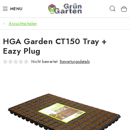
Zum
Such
Inhalt
springen
Anzuchtschalen
ANGEBOTE
HGA Garden CT150 Tray +
LED PFLANZENLAMPEN
Eazy Plug
ANBAUBEDARF FÜR DEN HEIMANBAU
Nicht bewertet
Bewertungsdetails
AQUARISTIK
MICROGREENS
SMARTER GARTEN
Geschäftsbewertung
Kaufberatung
AGB
Blog
Kontakt
Datenschutzerklärung
Impressum