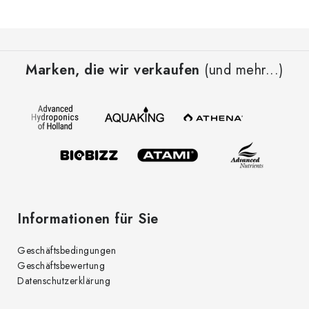
F
u
Marken, die wir verkaufen
(und mehr...)
ß
z
e
i
l
e
Informationen für Sie
Geschäftsbedingungen
Geschäftsbewertung
Datenschutzerklärung