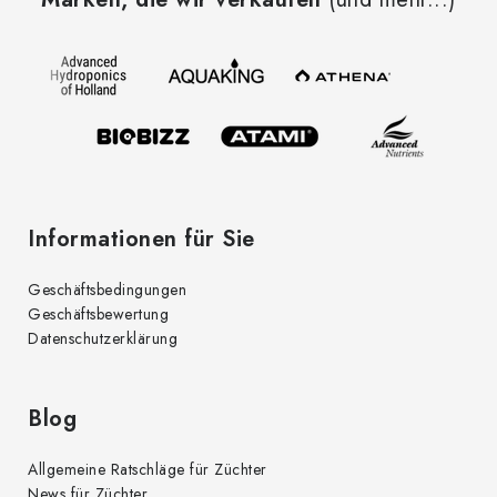
ß
z
e
i
l
e
Informationen für Sie
Geschäftsbedingungen
Geschäftsbewertung
Datenschutzerklärung
Blog
Allgemeine Ratschläge für Züchter
News für Züchter