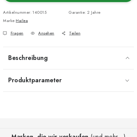
Artikelnummer:
140015
Garantie
:
2 Jahre
Marke:
Hailea
Fragen
Ansehen
Teilen
Beschreibung
Produktparameter
F
u
Marken, die wir verkaufen
(und mehr...)