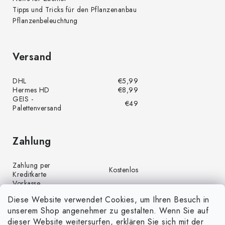
Tipps und Tricks für den Pflanzenanbau
Pflanzenbeleuchtung
Versand
DHL
€5,99
Hermes HD
€8,99
GEIS -
€49
Palettenversand
Zahlung
Zahlung per
Kostenlos
Kreditkarte
Vorkasse
Kostenlos
(Banküberweisung)
Diese Website verwendet Cookies, um Ihren Besuch in
Zahlung per PayPal
Kostenlos
unserem Shop angenehmer zu gestalten. Wenn Sie auf
Nachnahme
€4,00
dieser Website weitersurfen, erklären Sie sich mit der