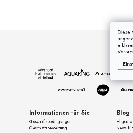
F
Diese 
angene
u
erklär
Verord
ß
Eins
z
e
i
l
e
Informationen für Sie
Blog
Geschäftsbedingungen
Allgemei
Geschäftsbewertung
News für