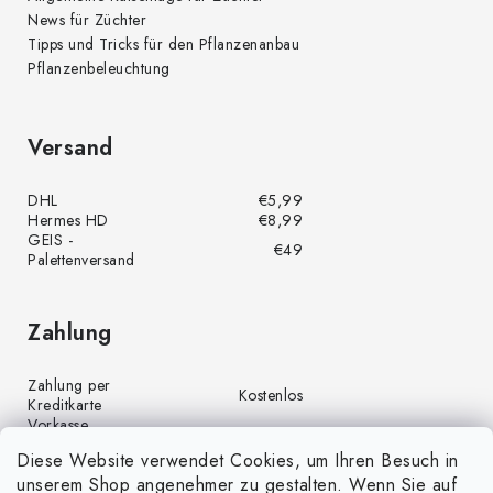
News für Züchter
Tipps und Tricks für den Pflanzenanbau
Pflanzenbeleuchtung
Versand
DHL
€5,99
Hermes HD
€8,99
GEIS -
€49
Palettenversand
Zahlung
Zahlung per
Kostenlos
Kreditkarte
Vorkasse
Kostenlos
(Banküberweisung)
Diese Website verwendet Cookies, um Ihren Besuch in
Zahlung per PayPal
Kostenlos
unserem Shop angenehmer zu gestalten. Wenn Sie auf
Nachnahme
€4,00