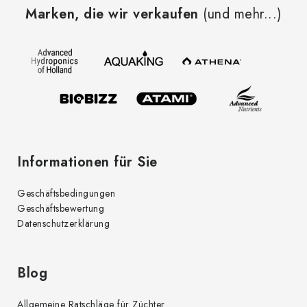
u
Marken, die wir verkaufen
(und mehr...)
ß
z
e
i
l
e
Informationen für Sie
Geschäftsbedingungen
Geschäftsbewertung
Datenschutzerklärung
Blog
Allgemeine Ratschläge für Züchter