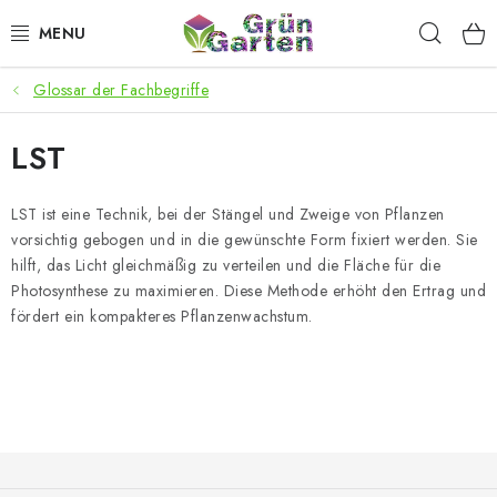
Zum
Such
Inhalt
springen
Glossar der Fachbegriffe
ANGEBOTE
LST
LED PFLANZENLAMPEN
ANBAUBEDARF FÜR DEN HEIMANBAU
LST ist eine Technik, bei der Stängel und Zweige von Pflanzen
vorsichtig gebogen und in die gewünschte Form fixiert werden. Sie
hilft, das Licht gleichmäßig zu verteilen und die Fläche für die
AQUARISTIK
Photosynthese zu maximieren. Diese Methode erhöht den Ertrag und
fördert ein kompakteres Pflanzenwachstum.
MICROGREENS
SMARTER GARTEN
Geschäftsbewertung
Kaufberatung
AGB
Blog
F
Kontakt
Datenschutzerklärung
Impressum