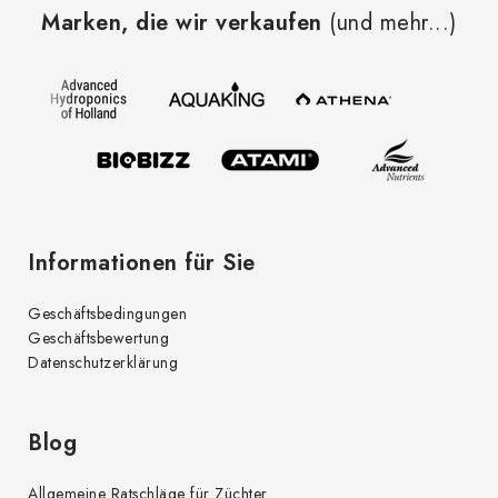
u
Marken, die wir verkaufen
(und mehr...)
ß
z
e
i
l
e
Informationen für Sie
Geschäftsbedingungen
Geschäftsbewertung
Datenschutzerklärung
Blog
Allgemeine Ratschläge für Züchter