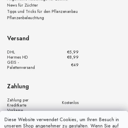
News für Züchter
Tipps und Tricks für den Pflanzenanbau
Pflanzenbeleuchtung
Versand
DHL
€5,99
Hermes HD
€8,99
GEIS -
€49
Palettenversand
Zahlung
Zahlung per
Kostenlos
Kreditkarte
Vorkasse
Kostenlos
(Banküberweisung)
Diese Website verwendet Cookies, um Ihren Besuch in
Zahlung per PayPal
Kostenlos
unserem Shop angenehmer zu gestalten. Wenn Sie auf
Nachnahme
€4,00