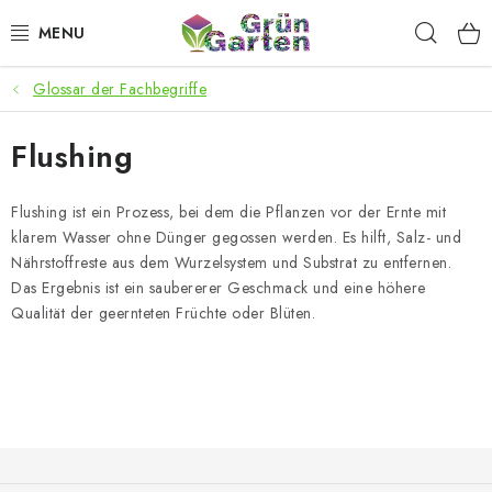
Zum
Such
Inhalt
springen
Glossar der Fachbegriffe
ANGEBOTE
Flushing
LED PFLANZENLAMPEN
ANBAUBEDARF FÜR DEN HEIMANBAU
Flushing ist ein Prozess, bei dem die Pflanzen vor der Ernte mit
klarem Wasser ohne Dünger gegossen werden. Es hilft, Salz- und
Nährstoffreste aus dem Wurzelsystem und Substrat zu entfernen.
AQUARISTIK
Das Ergebnis ist ein saubererer Geschmack und eine höhere
Qualität der geernteten Früchte oder Blüten.
MICROGREENS
SMARTER GARTEN
Geschäftsbewertung
Kaufberatung
AGB
Blog
F
Kontakt
Datenschutzerklärung
Impressum