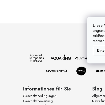
F
Diese 
angene
u
erklär
Verord
ß
Eins
z
e
i
l
e
Informationen für Sie
Blog
Geschäftsbedingungen
Allgemei
Geschäftsbewertung
News für