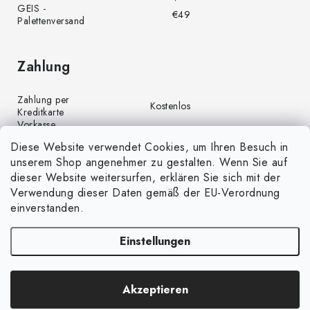
GEIS -
€49
Palettenversand
Zahlung
Zahlung per
Kostenlos
Kreditkarte
Vorkasse
Kostenlos
(Banküberweisung)
Diese Website verwendet Cookies, um Ihren Besuch in
Zahlung per PayPal
Kostenlos
unserem Shop angenehmer zu gestalten. Wenn Sie auf
Nachnahme
€4,00
dieser Website weitersurfen, erklären Sie sich mit der
Verwendung dieser Daten gemäß der EU-Verordnung
einverstanden.
Einstellungen
Copyright 2026
GrünGarten.de
. Alle Rechte vorbehalten.
Cookie-
Akzeptieren
Einstellungen ändern
Erstellt von Shoptet