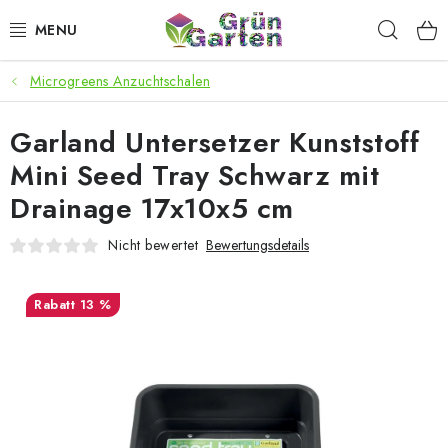
Zum
Such
Inhalt
springen
Microgreens Anzuchtschalen
ANGEBOTE
Garland Untersetzer Kunststoff
LED PFLANZENLAMPEN
Mini Seed Tray Schwarz mit
ANBAUBEDARF FÜR DEN HEIMANBAU
Drainage 17x10x5 cm
AQUARISTIK
Nicht bewertet
Bewertungsdetails
MICROGREENS
13 %
SMARTER GARTEN
Geschäftsbewertung
Kaufberatung
AGB
Blog
Kontakt
Datenschutzerklärung
Impressum