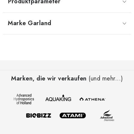
Produktparameter
Marke
 Garland
F
u
Marken, die wir verkaufen
(und mehr...)
ß
z
e
i
l
e