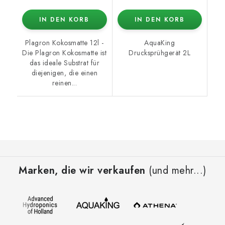
IN DEN KORB
IN DEN KORB
Plagron Kokosmatte 12l -
AquaKing
Die Plagron Kokosmatte ist
Drucksprühgerät 2L
das ideale Substrat für
diejenigen, die einen
reinen...
F
u
Marken, die wir verkaufen
(und mehr...)
ß
z
e
i