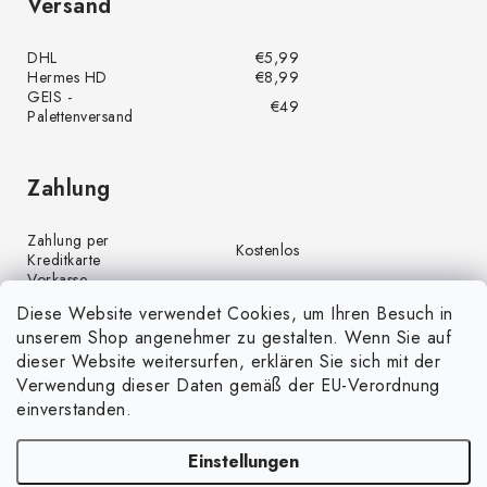
Versand
DHL
€5,99
Hermes HD
€8,99
GEIS -
€49
Palettenversand
Zahlung
Zahlung per
Kostenlos
Kreditkarte
Vorkasse
Kostenlos
(Banküberweisung)
Diese Website verwendet Cookies, um Ihren Besuch in
Zahlung per PayPal
Kostenlos
unserem Shop angenehmer zu gestalten. Wenn Sie auf
Nachnahme
€4,00
dieser Website weitersurfen, erklären Sie sich mit der
Verwendung dieser Daten gemäß der EU-Verordnung
einverstanden.
Einstellungen