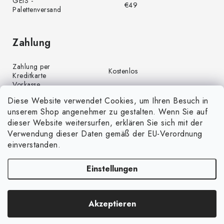
GEIS -
€49
Palettenversand
Zahlung
Zahlung per
Kostenlos
Kreditkarte
Vorkasse
Kostenlos
(Banküberweisung)
Diese Website verwendet Cookies, um Ihren Besuch in
Zahlung per PayPal
Kostenlos
unserem Shop angenehmer zu gestalten. Wenn Sie auf
Nachnahme
€4,00
dieser Website weitersurfen, erklären Sie sich mit der
Verwendung dieser Daten gemäß der EU-Verordnung
einverstanden.
Einstellungen
Copyright 2026
GrünGarten.de
. Alle Rechte vorbehalten.
Cookie-
Akzeptieren
Einstellungen ändern
Erstellt von Shoptet