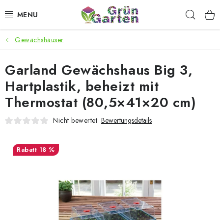
Zum
Such
Inhalt
springen
Gewächshäuser
ANGEBOTE
Garland Gewächshaus Big 3,
LED PFLANZENLAMPEN
Hartplastik, beheizt mit
ANBAUBEDARF FÜR DEN HEIMANBAU
Thermostat (80,5×41×20 cm)
AQUARISTIK
Nicht bewertet
Bewertungsdetails
MICROGREENS
18 %
SMARTER GARTEN
Geschäftsbewertung
Kaufberatung
AGB
Blog
Kontakt
Datenschutzerklärung
Impressum