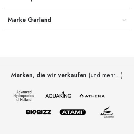
Marke
 Garland
F
u
Marken, die wir verkaufen
(und mehr...)
ß
z
e
i
l
e