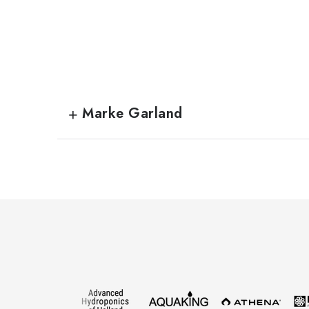
Marke Garland
F
u
ß
z