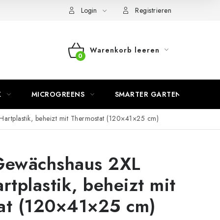
Login
Registrieren
Warenkorb leeren
WARENKORB
K
MICROGREENS
SMARTER GARTEN
rtplastik, beheizt mit Thermostat (120×41×25 cm)
Gewächshaus 2XL
rtplastik, beheizt mit
at (120×41×25 cm)