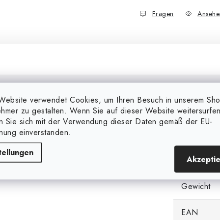
Fragen
Ansehe
Website verwendet Cookies, um Ihren Besuch in unserem Sh
Zusätzl
hmer zu gestalten. Wenn Sie auf dieser Website weitersurfen
en Sie sich mit der Verwendung dieser Daten gemäß der EU-
nung einverstanden.
Markieren
 beheizt mit Thermostat. Der
120x41x25 cm.
tellungen
Akzepti
Kategorie
Gewicht
EAN