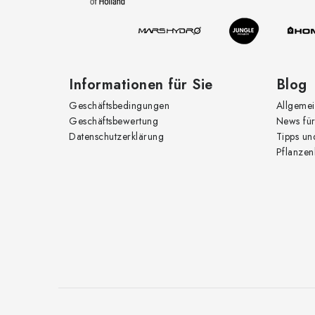
e
i
l
e
Informationen für Sie
Blog
Geschäftsbedingungen
Allgemei
Geschäftsbewertung
News für
Datenschutzerklärung
Tipps un
Pflanzen