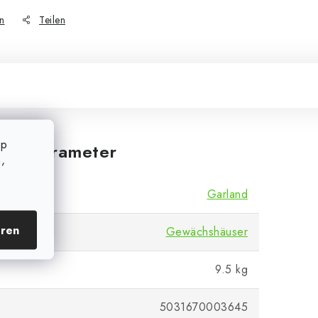
n
Teilen
op
iche Parameter
,
Garland
eren
Gewächshäuser
9.5 kg
5031670003645